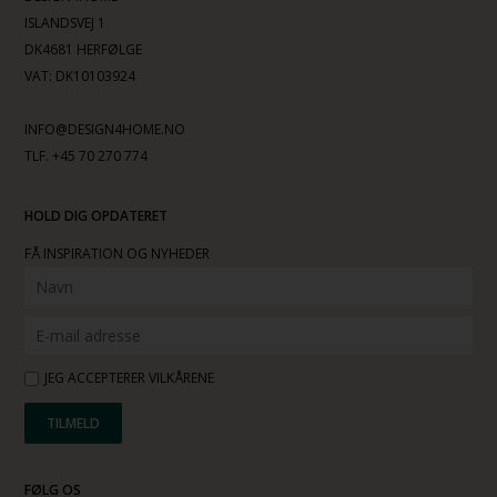
ISLANDSVEJ 1
DK4681 HERFØLGE
VAT: DK10103924
INFO@DESIGN4HOME.NO
TLF. +45 70 270 774
HOLD DIG OPDATERET
FÅ INSPIRATION OG NYHEDER
JEG ACCEPTERER VILKÅRENE
FØLG OS