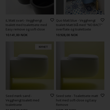
iL Matt svart - Vegghengt
Quo Matt blue - Vegghengt
toalett med toalettsete med
toalett Matt blå med "NO BACT"
Easy remove og soft-close
overflate og toalettsete
10.141,00
NOK
10.928,00
NOK
NYHET
Seed mørk sand -
Seed sete - Toalettsete matt
Vegghengt toalett med
hvit med soft-close og Easy
toalettsete
Remove