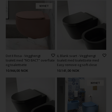
NYHET
Dot II Rosa - Vegghengt
iL Blank svart - Vegghengt
toalett med "NO BACT" overflate
toalett med toalettsete med
og toalettsete
Easy remove og soft-close
10.944,00
NOK
10.141,00
NOK
NYHET