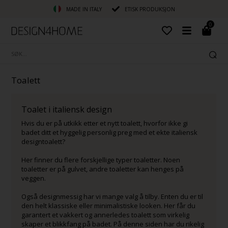
MADE IN ITALY
ETISK PRODUKSJON
0
Toalett
Toalet i italiensk design
Hvis du er på utkikk etter et nytt toalett, hvorfor ikke gi
badet ditt et hyggelig personlig preg med et ekte italiensk
designtoalett?
Her finner du flere forskjellige typer toaletter. Noen
toaletter er på gulvet, andre toaletter kan henges på
veggen.
Også designmessig har vi mange valg å tilby. Enten du er til
den helt klassiske eller minimalistiske looken. Her får du
garantert et vakkert og annerledes toalett som virkelig
skaper et blikkfang på badet. På denne siden har du rikelig