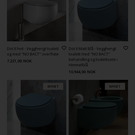
Dot II hvit - Vegghengt toalett
Dot II Matt Blå - Vegghengt
og med "NO BACT" overflate
toalett med "NO BACT"
behandling og toalettsete i
7.221,00
NOK
Himmelblå
10.944,00
NOK
NYHET
NYHET