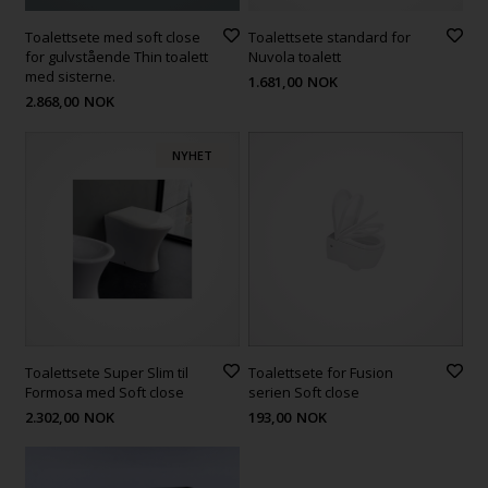
Toalettsete med soft close
Toalettsete standard for
for gulvstående Thin toalett
Nuvola toalett
med sisterne.
1.681,00
NOK
2.868,00
NOK
NYHET
Toalettsete Super Slim til
Toalettsete for Fusion
Formosa med Soft close
serien Soft close
2.302,00
NOK
193,00
NOK