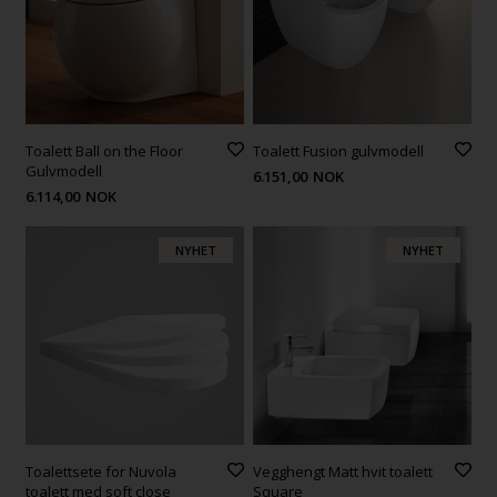
Toalett Ball on the Floor
Toalett Fusion gulvmodell
Gulvmodell
6.151,00
NOK
6.114,00
NOK
NYHET
NYHET
Toalettsete for Nuvola
Vegghengt Matt hvit toalett
toalett med soft close
Square