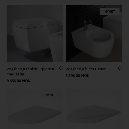
NYHET
Vegghengt toalett Square II
Vegghengt bidet Fusion
med säde
5.308,00
NOK
9.668,00
NOK
NYHET