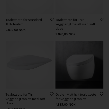
Toalettsete for standard
Toalettsete for Thin
THIN toalett
vegghengt toalett med soft
close
2.039,00
NOK
3.070,00
NOK
Toalettsete for Thin
Ovale - Matt hvit toalettsete
vegghengt toalett med soft
for vegghengt toalett
close
4.385,00
NOK
2.674,00
NOK