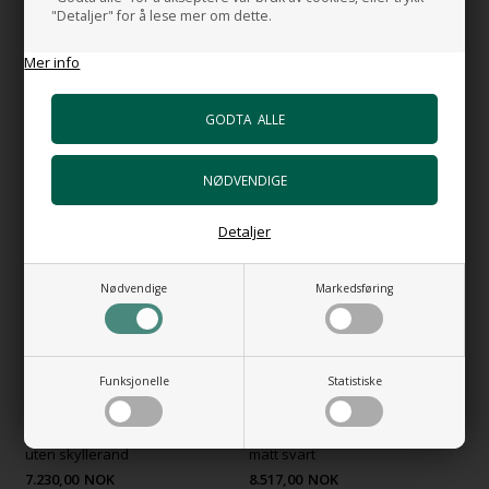
"Detaljer" for å lese mer om dette.
Mer info
Vegghengt toalett Ball on
Vegghengt toalett Fusion
the Wall
5.538,00
NOK
6.114,00
NOK
NYHET
Detaljer
Nødvendige
Markedsføring
Funksjonelle
Statistiske
Vegghengt toalett Ovale
Vegghengt toalett Square i
uten skyllerand
matt svart
7.230,00
NOK
8.517,00
NOK