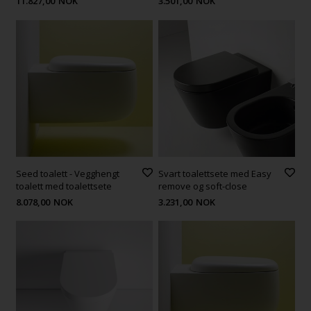
11.827,00
NOK
3.501,00
NOK
Seed toalett - Vegghengt
Svart toalettsete med Easy
toalett med toalettsete
remove og soft-close
8.078,00
NOK
3.231,00
NOK