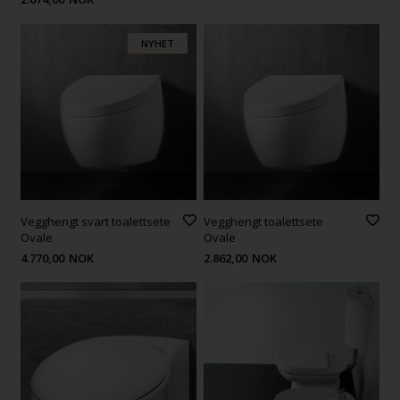
NYHET
Vegghengt svart toalettsete
Vegghengt toalettsete
Ovale
Ovale
4.770,00
NOK
2.862,00
NOK