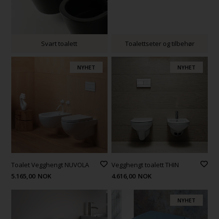
Svart toalett
Toalettseter og tilbehør
NYHET
NYHET
Toalet Vegghengt NUVOLA
Vegghengt toalett THIN
5.165,00
NOK
4.616,00
NOK
NYHET