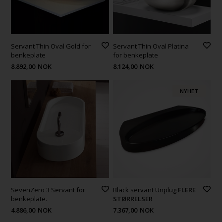
Servant Thin Oval Gold for
Servant Thin Oval Platina
benkeplate
for benkeplate
8.892,00
NOK
8.124,00
NOK
NYHET
SevenZero 3 Servant for
Black servant Unplug
FLERE
benkeplate.
STØRRELSER
4.886,00
NOK
7.367,00
NOK