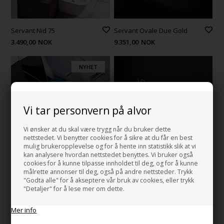
Servant Nid 75
Servant Ovale Due Gold
3.490,00
NOK
9.351,00
NOK
NYHET
Vi tar personvern på alvor
Vi ønsker at du skal være trygg når du bruker dette
nettstedet. Vi benytter cookies for å sikre at du får en best
mulig brukeropplevelse og for å hente inn statistikk slik at vi
kan analysere hvordan nettstedet benyttes. Vi bruker også
cookies for å kunne tilpasse innholdet til deg, og for å kunne
Servant Raft II
Servant Stone R til
målrette annonser til deg, også på andre nettsteder. Trykk
benkeplate
3.076,00
NOK
"Godta alle" for å akseptere vår bruk av cookies, eller trykk
4.407,00
NOK
"Detaljer" for å lese mer om dette.
Mer info
NYHET
NYHET