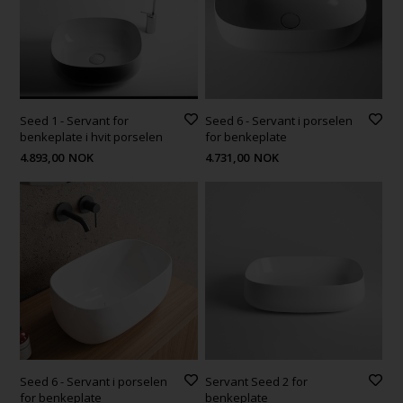
Seed 1 - Servant for
Seed 6 - Servant i porselen
benkeplate i hvit porselen
for benkeplate
4.893,00
NOK
4.731,00
NOK
Seed 6 - Servant i porselen
Servant Seed 2 for
for benkeplate
benkeplate