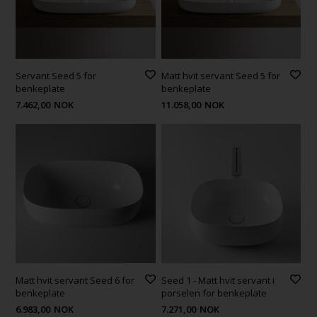
Servant Seed 5 for
Matt hvit servant Seed 5 for
benkeplate
benkeplate
7.462,00
NOK
11.058,00
NOK
Matt hvit servant Seed 6 for
Seed 1 - Matt hvit servant i
benkeplate
porselen for benkeplate
6.983,00
NOK
7.271,00
NOK