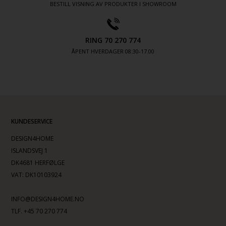
BESTILL VISNING AV PRODUKTER I SHOWROOM
RING 70 270 774
ÅPENT HVERDAGER 08:30-17.00
KUNDESERVICE
DESIGN4HOME
ISLANDSVEJ 1
DK4681 HERFØLGE
VAT: DK10103924
INFO@DESIGN4HOME.NO
TLF. +45 70 270 774