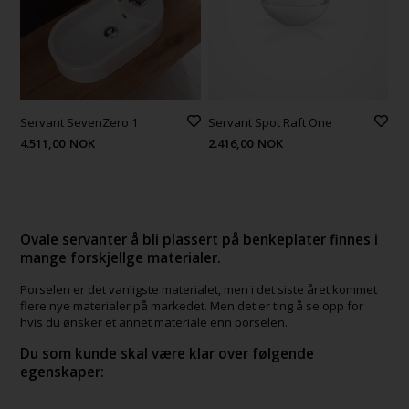
Servant SevenZero 1
Servant Spot Raft One
4.511,00
NOK
2.416,00
NOK
Ovale servanter å bli plassert på benkeplater finnes i
mange forskjellge materialer.
Porselen er det vanligste materialet, men i det siste året kommet
flere nye materialer på markedet. Men det er ting å se opp for
hvis du ønsker et annet materiale enn porselen.
Du som kunde skal være klar over følgende
egenskaper: