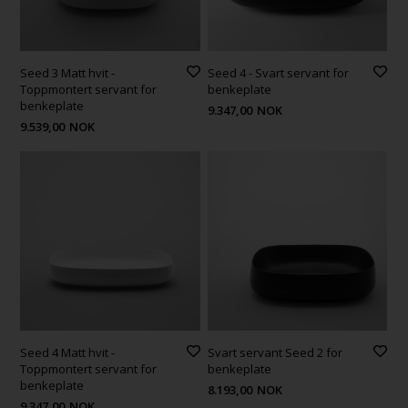
Seed 3 Matt hvit -
Seed 4 - Svart servant for
Toppmontert servant for
benkeplate
benkeplate
9.347,00
NOK
9.539,00
NOK
Seed 4 Matt hvit -
Svart servant Seed 2 for
Toppmontert servant for
benkeplate
benkeplate
8.193,00
NOK
9.347,00
NOK