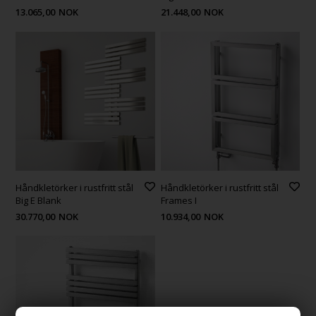
13.065,00
NOK
21.448,00
NOK
Håndkletörker i rustfritt stål
Håndkletörker i rustfritt stål
Big E Blank
Frames I
30.770,00
NOK
10.934,00
NOK