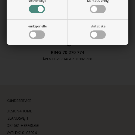
Nødvendige
Markedsføring
PRODUSERT I HENHOLD TIL EUS MILJØREGLER
FACETIME-VISNING AV SHOWROOM
Funksjonelle
Statistiske
BESTILL VISNING AV PRODUKTER I SHOWROOM
RING 70 270 774
ÅPENT HVERDAGER 08:30-17.00
KUNDESERVICE
DESIGN4HOME
ISLANDSVEJ 1
DK4681 HERFØLGE
VAT: DK10103924