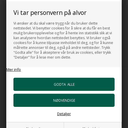
Vi tar personvern på alvor
Vi ønsker at du skal være trygg når du bruker dette
nettstedet. Vi benytter cookies for å sikre at du får en best
Håndkletörker Minimale I
mulig brukeropplevelse og for å hente inn statistikk slik at vi
rustfritt stål Börstet
kan analysere hvordan nettstedet benyttes. Vi bruker også
12.237,00
NOK
cookies for å kunne tilpasse innholdet til deg, og for å kunne
målrette annonser til deg, også på andre nettsteder. Trykk
"Godta alle" for å akseptere vår bruk av cookies, eller trykk
"Detaljer" for å lese mer om dette.
Mer info
MADE IN ITALY
PURE DESIGN - PURE QUALITY
Detaljer
ETISK PRODUKSJON