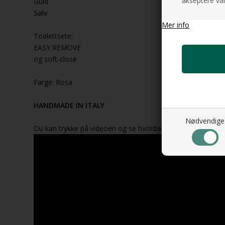
akseptere vår
Guld
Sølv
Mer info
Toalettsete:
EASY REMOVE
og soft-close
Farge: Rosa
HANDMADE IN ITALY
Nødvendige
Du kan trykke på videoen og se hvordan den fungerer.