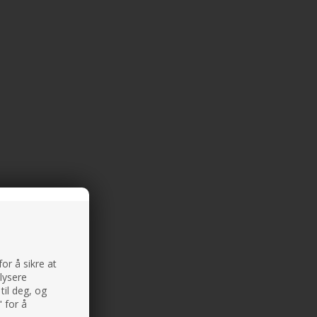
or å sikre at
alysere
til deg, og
 for å