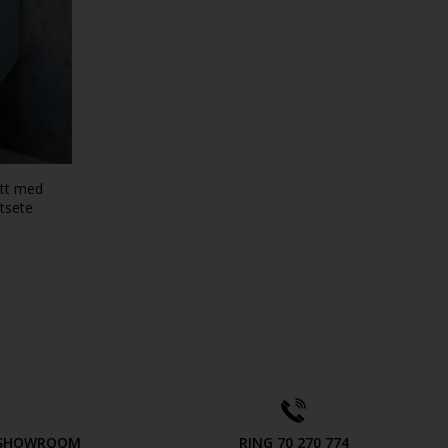
ett med
tsete
V SHOWROOM
RING 70 270 774