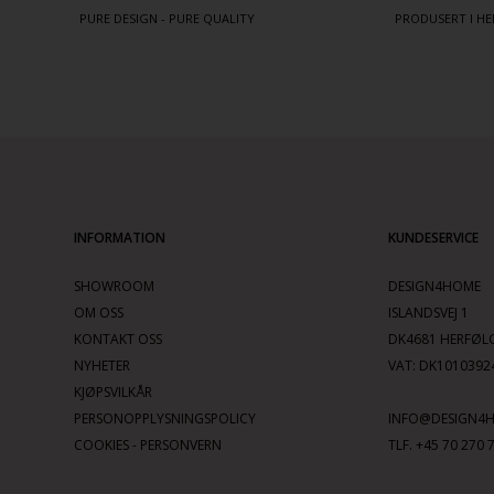
PURE DESIGN - PURE QUALITY
PRODUSERT I HE
INFORMATION
KUNDESERVICE
SHOWROOM
DESIGN4HOME
OM OSS
ISLANDSVEJ 1
KONTAKT OSS
DK4681 HERFØL
NYHETER
VAT: DK1010392
KJØPSVILKÅR
PERSONOPPLYSNINGSPOLICY
INFO@DESIGN4
COOKIES - PERSONVERN
TLF. +45 70 270 