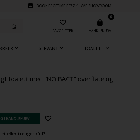
BOOK FACETIME BESØK I VÅR SHOWROOM
0
FAVORITTER
HANDLEKURV
ØRKER
SERVANT
TOALETT
ngt toalett med "NO BACT" overflate og
et eller trenger råd?