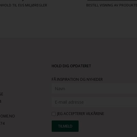
NHOLD TIL EUS MILJØREGLER
BESTILL VISNING AV PRODUK
HOLD DIG OPDATERET
FÅ INSPIRATION OG NYHEDER
GE
4
JEG ACCEPTERER VILKÅRENE
HOME.NO
774