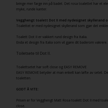
bringe mer farge inn på badet. Det rosa toalettet har et 
myke, runde kanter.
Vegghengt toalett Dot II med nydesignet skyllerand 
Toalettet er med nydesignet skyllerand som gjør det enklere
Toalett Dot II er vakkert rund design fra Italia.
Enda et design fra Italia som vil gjøre dit baderom vakrere.
Toiletsete til Dot II.
Toalettsetet har soft close og EASY REMOVE
EASY REMOVE betyder at man enkelt kan løfte av setet. Det
toaletten.
GODT Å VITE:
Prisen er for Vegghengt Matt Rosa toalett Dot II med toa
close.