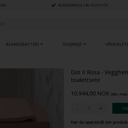
JON
KUNDESERVICE
+45 70 270 774
BLANDEBATTERI
DUSJNISJE
HÅNDKLET
Dot II Rosa - Vegghe
toalettsete
10.944,00
NOK
(eks. mva)
-
+
Har du spørsmål om produkt