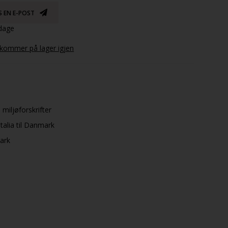
S EN E-POST
dage
 kommer på lager igjen
 miljøforskrifter
talia til Danmark
mark