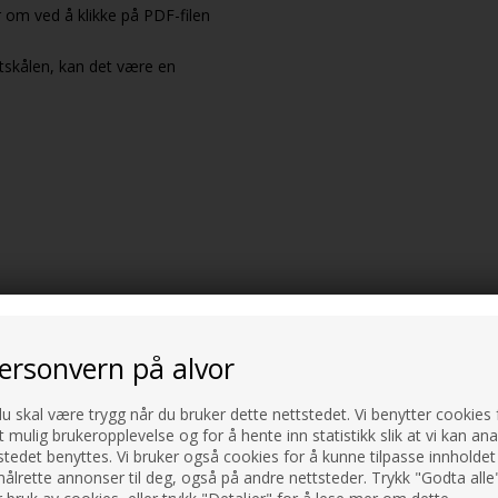
om ved å klikke på PDF-filen
ttskålen, kan det være en
personvern på alvor
du skal være trygg når du bruker dette nettstedet. Vi benytter cookies f
t mulig brukeropplevelse og for å hente inn statistikk slik at vi kan an
tedet benyttes. Vi bruker også cookies for å kunne tilpasse innholdet 
ålrette annonser til deg, også på andre nettsteder. Trykk "Godta alle"