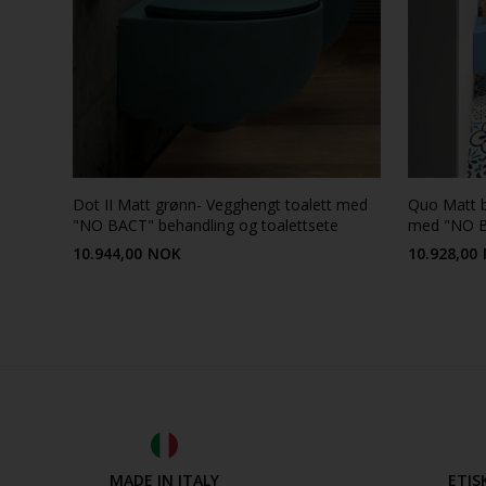
Dot II Matt grønn- Vegghengt toalett med
Quo Matt b
"NO BACT" behandling og toalettsete
med "NO BA
10.944,00
NOK
10.928,00
MADE IN ITALY
ETIS