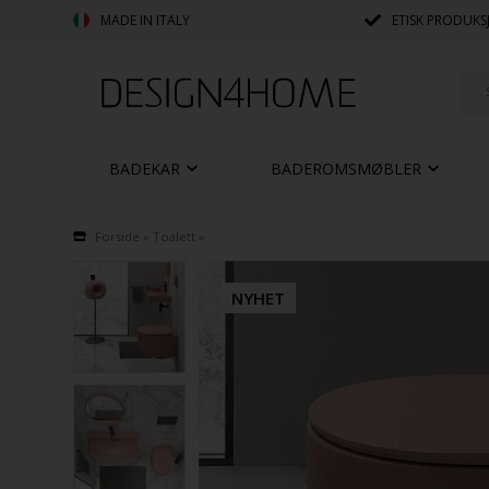
MADE IN ITALY
ETISK PRODUKS
BADEKAR
BADEROMSMØBLER
Forside
»
Toalett
»
NYHET