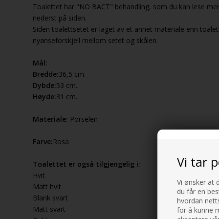
Toalettet har "NO BACT" behandling, som du kan lese mer 
nederst på siden.
Siden toalettsetet er laget av et annet materiale enn toale
nyanseforskjell mellom setet og skålen.
Mål:
Bredde:
36,5 cm.
Dybde:
53 cm.
Høyde:
31 cm.
Materiale:
Porselen
Farve:
Rosa
Vi tar 
Toalettet er også tilgjengelig i:
Hvit
Vi ønsker at 
Matt hvit
du får en bes
Blank svart
hvordan netts
Matt svart
for å kunne m