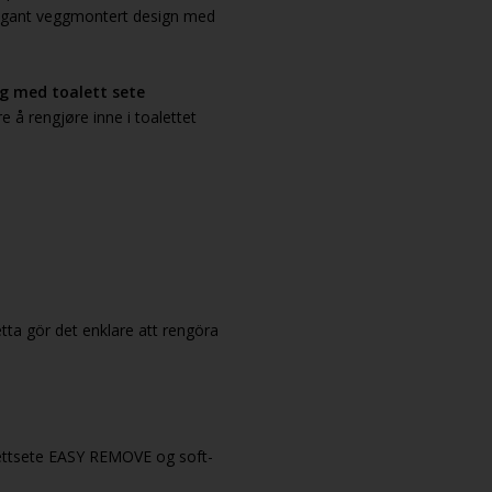
elegant veggmontert design med
og med toalett sete
 å rengjøre inne i toalettet
ta gör det enklare att rengöra
lettsete EASY REMOVE og soft-