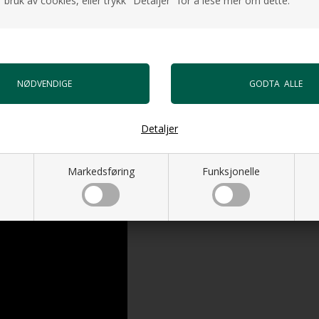
 bruk av cookies, eller trykk "Detaljer" for å lese mer om dette.
Detaljer
Markedsføring
Funksjonelle