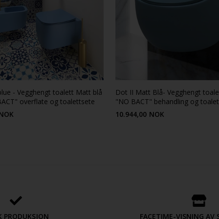
lue - Vegghengt toalett Matt blå
Dot II Matt Blå- Vegghengt toal
CT" overflate og toalettsete
"NO BACT" behandling og toalet
NOK
10.944,00
NOK
K PRODUKSJON
FACETIME-VISNING A