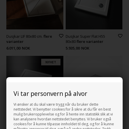
Dusjkar LIF 80x80 cm.
flere
Dusjkar Super Flat H55
varianter
80x80
flere varianter
6.011,00
NOK
5.935,00
NOK
NYHET
Vi tar personvern på alvor
Vi ønsker at du skal være trygg når du bruker dette
nettstedet. Vi benytter cookies for å sikre at du får en best
mulig brukeropplevelse og for å hente inn statistikk slik at vi
kan analysere hvordan nettstedet benyttes. Vi bruker også
Dusjkar Super Flat H55
6.282,00
NOK
cookies for å kunne tilpasse innholdet til deg, og for å kunne
72x90 cm i porselen
målrette annonser til deg, også på andre nettsteder. Trykk