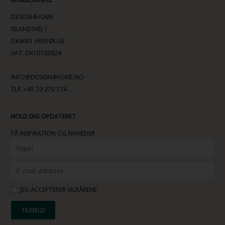
DESIGN4HOME
ISLANDSVEJ 1
DK4681 HERFØLGE
VAT: DK10103924
INFO@DESIGN4HOME.NO
TLF. +45 70 270 774
HOLD DIG OPDATERET
FÅ INSPIRATION OG NYHEDER
JEG ACCEPTERER VILKÅRENE