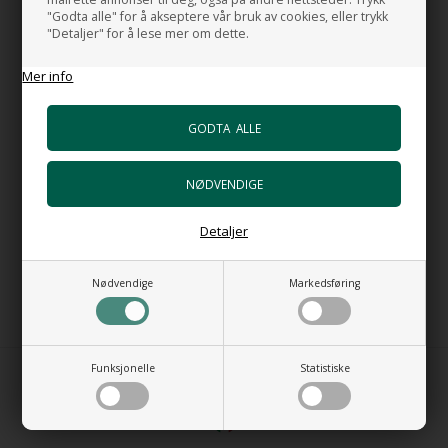
6.125,00
NOK
"Godta alle" for å akseptere vår bruk av cookies, eller trykk
"Detaljer" for å lese mer om dette.
Mer info
Detaljer
6.400,00
NOK
6.622,00
NOK
Nødvendige
Markedsføring
Funksjonelle
Statistiske