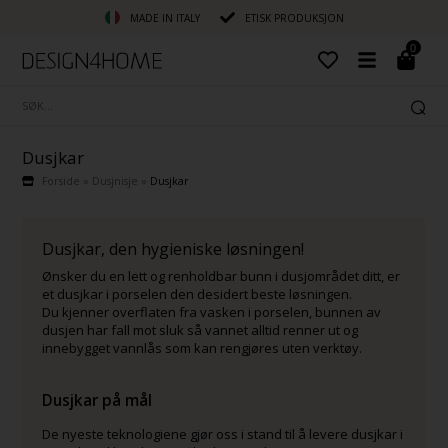
MADE IN ITALY
ETISK PRODUKSJON
0
Dusjkar
Forside
»
Dusjnisje
»
Dusjkar
Dusjkar, den hygieniske løsningen!
Ønsker du en lett og renholdbar bunn i dusjområdet ditt, er
et dusjkar i porselen den desidert beste løsningen.
Du kjenner overflaten fra vasken i porselen, bunnen av
dusjen har fall mot sluk så vannet alltid renner ut og
innebygget vannlås som kan rengjøres uten verktøy.
Dusjkar på mål
De nyeste teknologiene gjør oss i stand til å levere dusjkar i