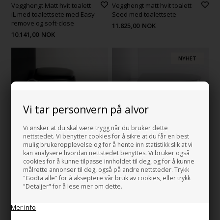
Vegghengt Matt hvit toalett
Vegghengt matt hvit toalett
iL med toalettsete med Easy
Seed med toalettsete
remove og soft-close
11.825,00
NOK
10.141,00
NOK
NYHET
Vi tar personvern på alvor
Vi ønsker at du skal være trygg når du bruker dette
nettstedet. Vi benytter cookies for å sikre at du får en best
mulig brukeropplevelse og for å hente inn statistikk slik at vi
kan analysere hvordan nettstedet benyttes. Vi bruker også
Vegghengt Svart toalett
Vegghengt toalett iL med
cookies for å kunne tilpasse innholdet til deg, og for å kunne
Seed med svart toalettsete
toalettsete med Easy remove og
målrette annonser til deg, også på andre nettsteder. Trykk
soft-close
11.064,00
NOK
"Godta alle" for å akseptere vår bruk av cookies, eller trykk
6.760,00
NOK
"Detaljer" for å lese mer om dette.
Mer info
NYHET