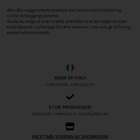
Alle våre veggmonterte toaletter kan brukes med Geberit og
Grohe innbyggingssisterne.
Skulle du velge et svart toalett anbefaler vi at du velger et svart
kontrollpanel / trykknapp for dine cisterner, noe som gir et fint og
enkelt helhetsinntrykk.
MADE IN ITALY
PURE DESIGN - PURE QUALITY
ETISK PRODUKSJON
PRODUSERT I HENHOLD TIL EUS MILJØREGLER
FACETIME-VISNING AV SHOWROOM