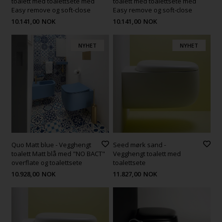
toalett med toalettsete med
toalett med toalettsete med
Easy remove og soft-close
Easy remove og soft-close
10.141,00
NOK
10.141,00
NOK
NYHET
NYHET
Quo Matt blue - Vegghengt
Seed mørk sand -
toalett Matt blå med "NO BACT"
Vegghengt toalett med
overflate og toalettsete
toalettsete
10.928,00
NOK
11.827,00
NOK