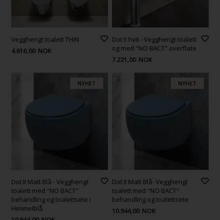
Vegghengt toalett THIN
Dot II hvit - Vegghengt toalett
og med "NO BACT" overflate
4.616,00
NOK
7.221,00
NOK
NYHET
NYHET
Dot II Matt Blå - Vegghengt
Dot II Matt Blå- Vegghengt
toalett med "NO BACT"
toalett med "NO BACT"
behandling og toalettsete i
behandling og toalettsete
Himmelblå
10.944,00
NOK
10.944,00
NOK