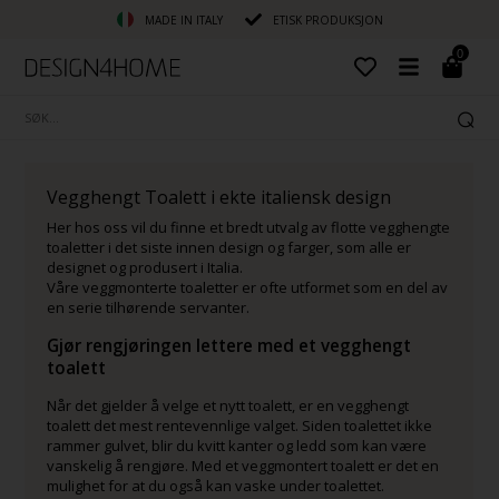
MADE IN ITALY
ETISK PRODUKSJON
0
Vegghengt Toalett i ekte italiensk design
Her hos oss vil du finne et bredt utvalg av flotte vegghengte
toaletter i det siste innen design og farger, som alle er
designet og produsert i Italia.
Våre veggmonterte toaletter er ofte utformet som en del av
en serie tilhørende servanter.
Gjør rengjøringen lettere med et vegghengt
toalett
Når det gjelder å velge et nytt toalett, er en vegghengt
toalett det mest rentevennlige valget. Siden toalettet ikke
rammer gulvet, blir du kvitt kanter og ledd som kan være
vanskelig å rengjøre. Med et veggmontert toalett er det en
mulighet for at du også kan vaske under toalettet.