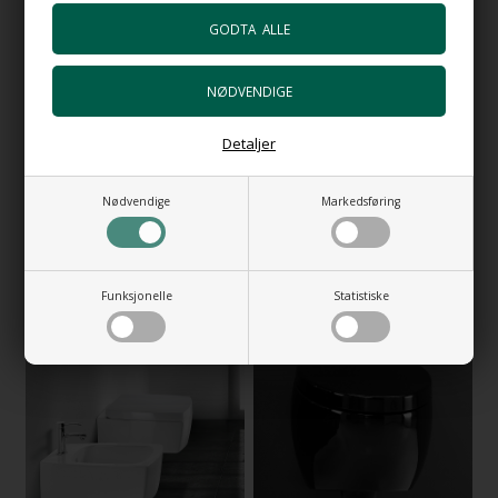
Detaljer
Square II matt sort -
Square Blank Hvit -
Nødvendige
Markedsføring
Vegghengt toalett i matt svart
Vegghengt toalett Square i
med toalettsete
blank hvit porselen med
Toalettsete
11.853,00
NOK
10.153,00
NOK
Funksjonelle
Statistiske
NYHET
NYHET