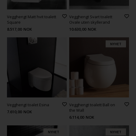
Vegghengt Matt hvit toalett
Vegghengt Svart toalett
Square
Ovale uten skyllerand
8.517,00
NOK
10.630,00
NOK
NYHET
Vegghengt toalet Esina
Vegghengt toalett Ball on
the Wall
7.610,00
NOK
6.114,00
NOK
NYHET
NYHET