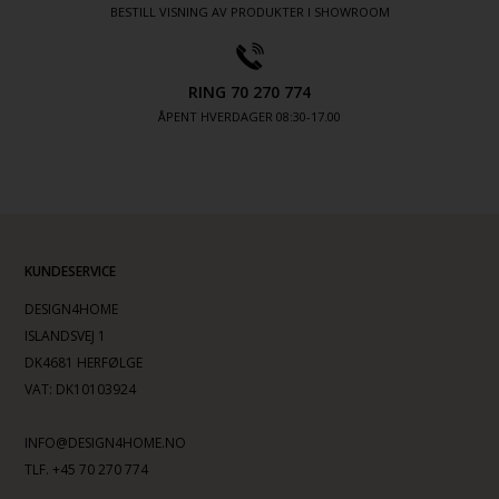
BESTILL VISNING AV PRODUKTER I SHOWROOM
RING 70 270 774
ÅPENT HVERDAGER 08:30-17.00
KUNDESERVICE
DESIGN4HOME
ISLANDSVEJ 1
DK4681 HERFØLGE
VAT: DK10103924
INFO@DESIGN4HOME.NO
TLF. +45 70 270 774