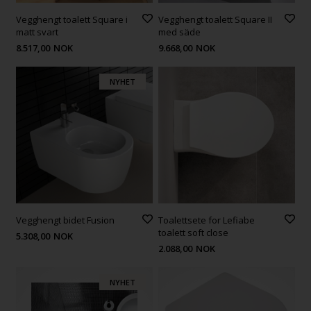
Vegghengt toalett Square i
Vegghengt toalett Square II
matt svart
med säde
8.517,00
NOK
9.668,00
NOK
NYHET
Vegghengt bidet Fusion
Toalettsete for Lefiabe
toalett soft close
5.308,00
NOK
2.088,00
NOK
NYHET