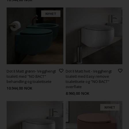
NYHET
Dot II Matt grønn- Vegghengt
Dot II Matt hvit - Vegghengt
toalett med "NO BACT"
toalett med Easy remove
behandling og toalettsete
toalettsete og "NO BACT"
overflate
10.944,00
NOK
8.960,00
NOK
NYHET