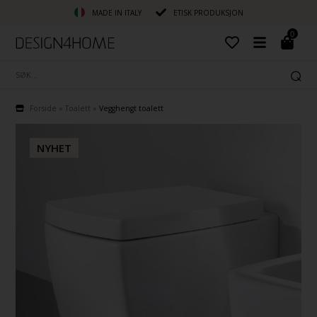
MADE IN ITALY
ETISK PRODUKSJON
0
Forside
»
Toalett
»
Vegghengt toalett
NYHET