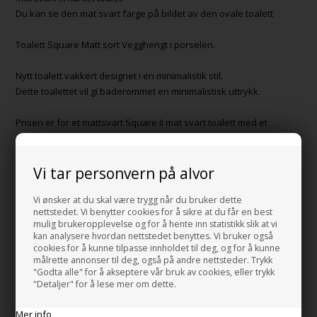
Du kan se den mat svart farge på bildet av den ovale toalett
Toalett Square Matt sort Vegghengt i porselen.
Nytt toalett vakkert designet i en minimalistik stil.
Dette toalettet vil gi baderommet en minimalistisk uttrykk.
Prisen er for et mattsvart Square II mat svart toalett med et
mattsvart toalettsete.
Mål:
Vi tar personvern på alvor
Bredde: 38,5 cm.
Dybde: 54,5 cm.
Vi ønsker at du skal være trygg når du bruker dette
nettstedet. Vi benytter cookies for å sikre at du får en best
Høyde uten sete: 29
mulig brukeropplevelse og for å hente inn statistikk slik at vi
kan analysere hvordan nettstedet benyttes. Vi bruker også
Centre avstand bolter. 18 cm.
cookies for å kunne tilpasse innholdet til deg, og for å kunne
målrette annonser til deg, også på andre nettsteder. Trykk
"Godta alle" for å akseptere vår bruk av cookies, eller trykk
Farge: Matt sort
"Detaljer" for å lese mer om dette.
Material: Porselen
Mer info