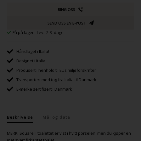
RING OSS
SEND OSS EN E-POST
Få på lager
- Lev. 2-3 dage
Håndlaget i Italia!
Designet i Italia
Produsert i henhold til EUs miljøforskrifter
Transportert med tog fra Italia til Danmark
E-merke sertifisert i Danmark
Beskrivelse
Mål og data
MERK: Square II toalettet er vist i hvitt porselen, men du kjøper en
mat svart firkantet toalet.