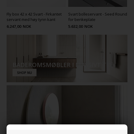
Fly box 42 x 42 Svart - Firkantet
Svart bolleservant - Seed Round
servant med høy tynn kant
for benkeplate
6.247,00
NOK
5.632,00
NOK
BADEROMSMØBLER I MASSIVT TRE
SHOP NU