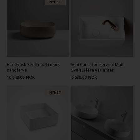
NYHET
Håndvask Seed no. 3 i mörk
Mini Cut - Liten servant Matt
sandfarve
Svart /
Flere varianter
10.040,00
NOK
6.639,00
NOK
NYHET