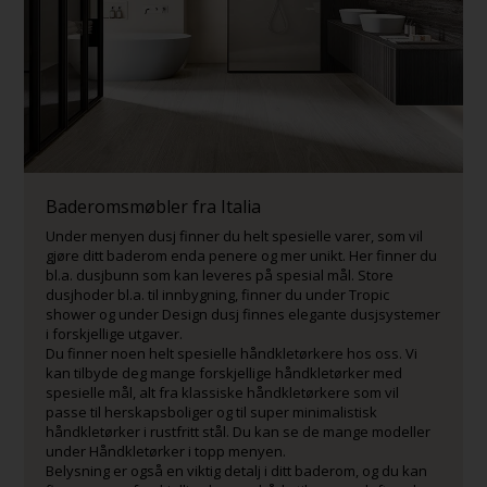
Baderomsmøbler fra Italia
Under menyen dusj finner du helt spesielle varer, som vil
gjøre ditt baderom enda penere og mer unikt. Her finner du
bl.a. dusjbunn som kan leveres på spesial mål. Store
dusjhoder bl.a. til innbygning, finner du under Tropic
shower og under Design dusj finnes elegante dusjsystemer
i forskjellige utgaver.
Du finner noen helt spesielle håndkletørkere hos oss. Vi
kan tilbyde deg mange forskjellige håndkletørker med
spesielle mål, alt fra klassiske håndkletørkere som vil
passe til herskapsboliger og til super minimalistisk
håndkletørker i rustfritt stål. Du kan se de mange modeller
under Håndkletørker i topp menyen.
Belysning er også en viktig detalj i ditt baderom, og du kan