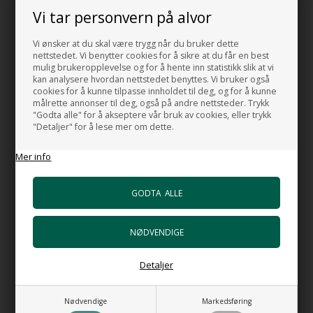
Vi tar personvern på alvor
Vi ønsker at du skal være trygg når du bruker dette
nettstedet. Vi benytter cookies for å sikre at du får en best
mulig brukeropplevelse og for å hente inn statistikk slik at vi
kan analysere hvordan nettstedet benyttes. Vi bruker også
cookies for å kunne tilpasse innholdet til deg, og for å kunne
målrette annonser til deg, også på andre nettsteder. Trykk
"Godta alle" for å akseptere vår bruk av cookies, eller trykk
"Detaljer" for å lese mer om dette.
Mer info
FARGEDE SERVANTER FOR BADET
SHOP NU
Detaljer
Nødvendige
Markedsføring