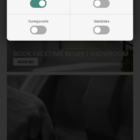
Funksjonelle
Statistiske
BOOK FACETIME BESØK I SHOWROOM
BOOK NU