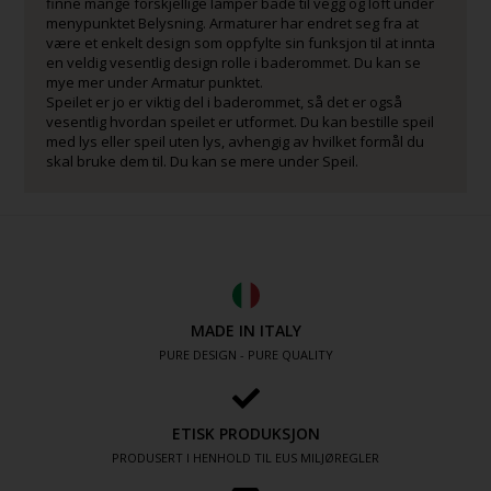
finne mange forskjellige lamper både til vegg og loft under
menypunktet Belysning. Armaturer har endret seg fra at
være et enkelt design som oppfylte sin funksjon til at innta
en veldig vesentlig design rolle i baderommet. Du kan se
mye mer under Armatur punktet.
Speilet er jo er viktig del i baderommet, så det er også
vesentlig hvordan speilet er utformet. Du kan bestille speil
med lys eller speil uten lys, avhengig av hvilket formål du
skal bruke dem til. Du kan se mere under Speil.
MADE IN ITALY
PURE DESIGN - PURE QUALITY
ETISK PRODUKSJON
PRODUSERT I HENHOLD TIL EUS MILJØREGLER