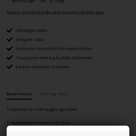
Ikke på lager
- Lev. 30 dage
Send e -post til meg når varen kommer på lager igjen
Håndlaget i Italia!
Designet i Italia
Produsert i henhold til EUs miljøforskrifter
Transportert med tog fra Italia til Danmark
E-merke sertifisert i Danmark
Beskrivelse
Mål og data
Toalettsete for THIN vegghengt toalett.
Toalettsetet er hvit med Soft Close.