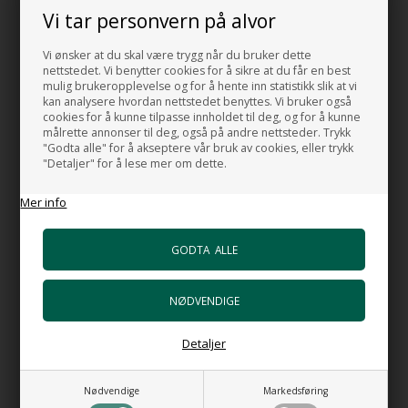
Standard toalett setet kan også velges nedenfor.
Vi tar personvern på alvor
Farge: Hvit blank
Vi ønsker at du skal være trygg når du bruker dette
nettstedet. Vi benytter cookies for å sikre at du får en best
Design: Angeletti Ruzza
mulig brukeropplevelse og for å hente inn statistikk slik at vi
kan analysere hvordan nettstedet benyttes. Vi bruker også
cookies for å kunne tilpasse innholdet til deg, og for å kunne
PRIS ER FOR TOALETTSETE MED SOFT CLOSE
målrette annonser til deg, også på andre nettsteder. Trykk
Vær oppmerksom på at lokket til toalettsetet ikke er designet for å
"Godta alle" for å akseptere vår bruk av cookies, eller trykk
sitte på.
"Detaljer" for å lese mer om dette.
MADE IN ITALY
Mer info
RELATEREDE PRODUKTER
NYHED
NYHED
Detaljer
Nødvendige
Markedsføring