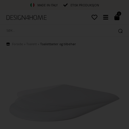
MADE IN ITALY
ETISK PRODUKSJON
0
Forside
»
Toalett
»
Toalettseter og tilbehør