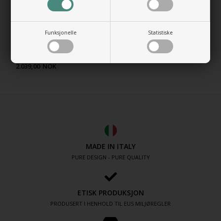
Funksjonelle
Statistiske
Toalettsete for standard
Vegghengt toalett THIN
THIN toalett
4.616,00
NOK
2.039,00
NOK
MADE IN ITALY
PURE DESIGN - PURE QUALITY
ETISK PRODUKSJON
PRODUSERT I HENHOLD TIL EUS MILJØREGLER