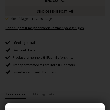
RING OSS
SEND OSS EN E-POST
Ikke på lager
- Lev. 30 dage
Send e -post til meg når varen kommer på lager igjen
Håndlaget i Italia!
Designet i Italia
Produsert i henhold til EUs miljøforskrifter
Transportert med tog fra Italia til Danmark
E-merke sertifisert i Danmark
Beskrivelse
Mål og data
Servant SevenZero 3 fra Italia for plassering på benkeplate.