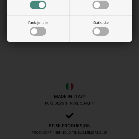
+602,00 NOK
Gå til varen
Bunnventil Free Flow i i forkrommet
Funksjonelle
Statistiske
messing
+492,00 NOK
Gå til varen
MADE IN ITALY
PURE DESIGN - PURE QUALITY
ETISK PRODUKSJON
PRODUSERT I HENHOLD TIL EUS MILJØREGLER