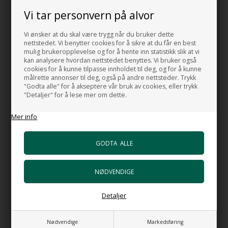
Vi tar personvern på alvor
En Servant i enkle design.
Servanten finnes i flere varianter.
Vi ønsker at du skal være trygg når du bruker dette
nettstedet. Vi benytter cookies for å sikre at du får en best
Bredde: 55 cm
mulig brukeropplevelse og for å hente inn statistikk slik at vi
Dybde: 30 cm
kan analysere hvordan nettstedet benyttes. Vi bruker også
cookies for å kunne tilpasse innholdet til deg, og for å kunne
Høyde: 13,5 cm
målrette annonser til deg, også på andre nettsteder. Trykk
"Godta alle" for å akseptere vår bruk av cookies, eller trykk
Farge: Hvitt
"Detaljer" for å lese mer om dette.
Material: Porselen
Mer info
MADE IN ITALY
HUSK OGSÅ DISSE
HI-TECH Vannlås
+1.106,00 NOK
Detaljer
Gå til varen
Bunnventil Push i forkrommet messing
Nødvendige
Markedsføring