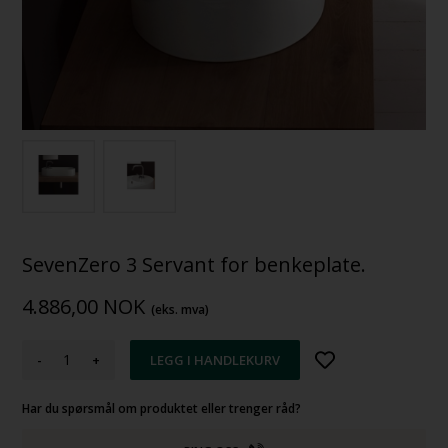
SevenZero 3 Servant for benkeplate.
4.886,00
NOK
(eks. mva)
-
+
Har du spørsmål om produktet eller trenger råd?