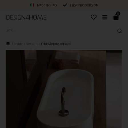
MADE IN ITALY
ETISK PRODUKSJON
0
Forside
»
Servant
»
Frittstående servant