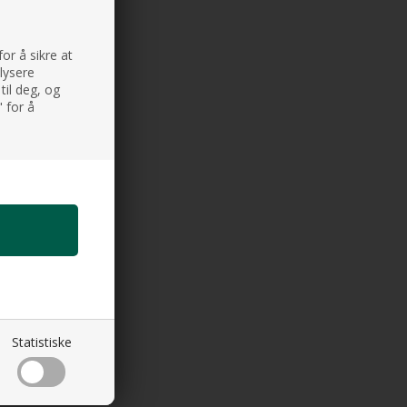
or å sikre at
alysere
til deg, og
 for å
Statistiske