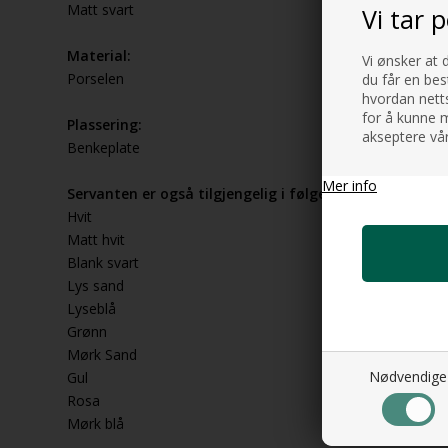
Matt svart
Vi tar 
Material:
Vi ønsker at 
Porselen
du får en bes
hvordan netts
for å kunne m
Plassering:
akseptere vår
Benkeplate
Mer info
Servanten er også tilgjengelig i følgende farger:
Hvit
Matt hvit
Blank svart
Lys sand
Lyseblå
Grønn
Mørk Sand
Nødvendige
Gul
Rosa
Mørk blå