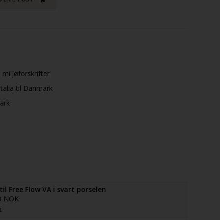
 miljøforskrifter
talia til Danmark
mark
il Free Flow VA i svart porselen
0 NOK
n