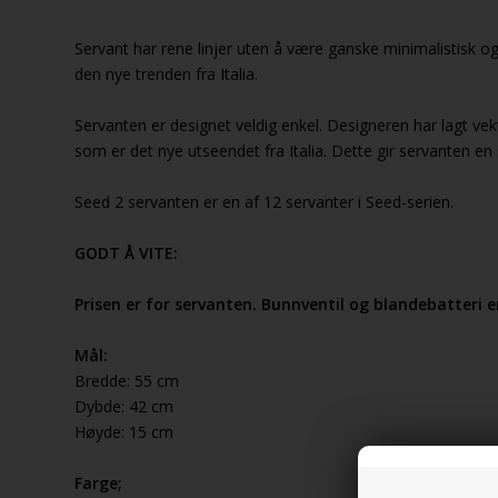
Servant har rene linjer uten å være ganske minimalistisk og
den nye trenden fra Italia.
Servanten er designet veldig enkel. Designeren har lagt ve
som er det nye utseendet fra Italia. Dette gir servanten en 
Seed 2 servanten er en af 12 servanter i Seed-serien.
GODT Å VITE:
Prisen er for servanten. Bunnventil og blandebatteri er 
Mål:
Bredde: 55 cm
Dybde: 42 cm
Høyde: 15 cm
Farge;