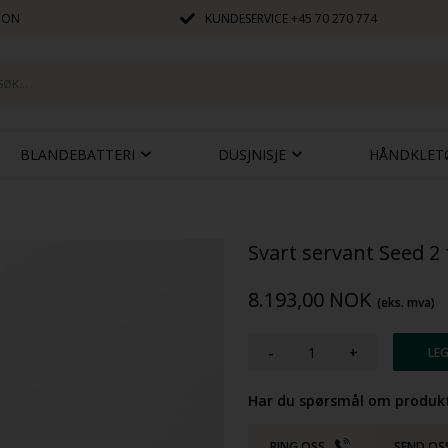
JON
KUNDESERVICE
+45 70 270 774
BLANDEBATTERI
DUSJNISJE
HÅNDKLET
Svart servant Seed 2
8.193,00
NOK
(eks. mva)
-
+
Har du spørsmål om produkt
RING OSS
SEND OS