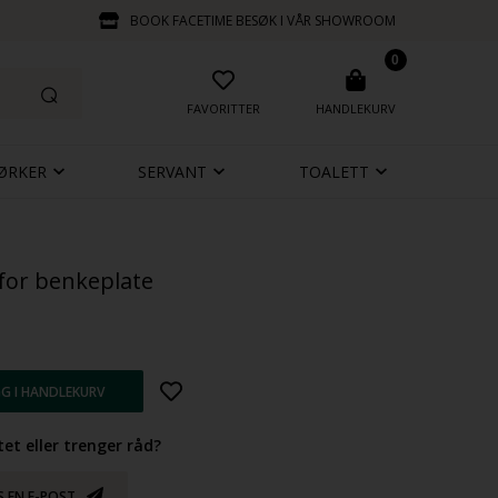
BOOK FACETIME BESØK I VÅR SHOWROOM
0
FAVORITTER
HANDLEKURV
ØRKER
SERVANT
TOALETT
 for benkeplate
et eller trenger råd?
S EN E-POST