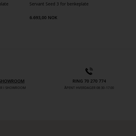
plate
Servant Seed 3 for benkeplate
6.693,00
NOK
V SHOWROOM
RING 70 270 774
TER I SHOWROOM
ÅPENT HVERDAGER 08:30-17.00