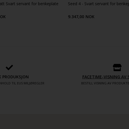
tt Svart servant for benkeplate
Seed 4 - Svart servant for benke
OK
9.347,00
NOK
K PRODUKSJON
FACETIME-VISNING A
NHOLD TIL EUS MILJØREGLER
BESTILL VISNING AV PRODUK