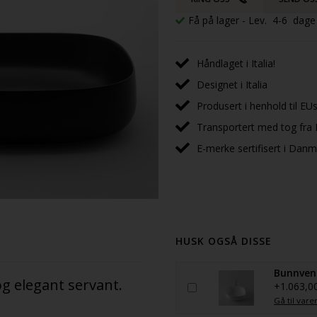
Få på lager
- Lev. 4-6 dage
Håndlaget i Italia!
Designet i Italia
Produsert i henhold til EUs
Transportert med tog fra I
E-merke sertifisert i Dan
HUSK OGSÅ DISSE
Bunnvent
og elegant servant.
+1.063,0
Gå til vare