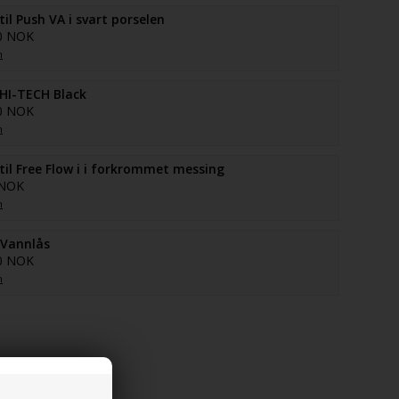
il Push VA i svart porselen
0 NOK
n
HI-TECH Black
0 NOK
n
il Free Flow i i forkrommet messing
 NOK
n
 Vannlås
0 NOK
n