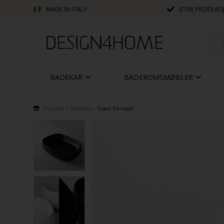
MADE IN ITALY
ETISK PRODUKS
BADEKAR
BADEROMSMØBLER
Forside
»
Servant
»
Svart Servant