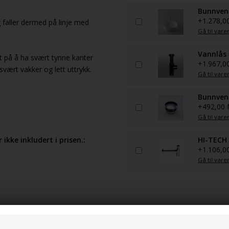
Bunnvent
+1.278,0
 faller dermed på linje med
Gå til vare
Vannlås 
kt på å ha svært tynne kanter
+1.967,0
svært vakker og lett uttrykk.
Gå til vare
Bunnvent
+492,00
Gå til vare
ikke inkludert i prisen.:
HI-TECH
+1.106,0
Gå til vare