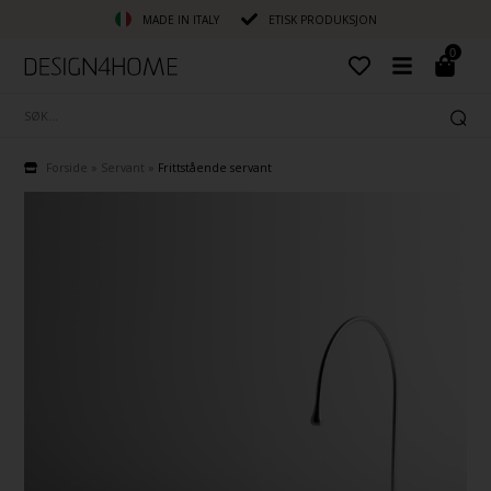
MADE IN ITALY
ETISK PRODUKSJON
0
Forside
»
Servant
»
Frittstående servant