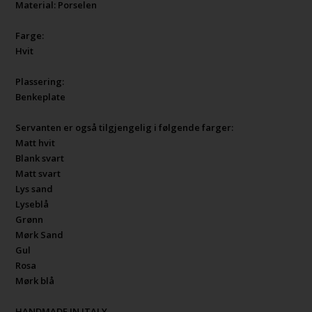
Material: Porselen
Farge:
Hvit
Plassering:
Benkeplate
Servanten er også tilgjengelig i følgende farger:
Matt hvit
Blank svart
Matt svart
Lys sand
Lyseblå
Grønn
Mørk Sand
Gul
Rosa
Mørk blå
HANDMADE IN ITALY