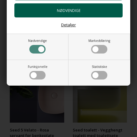
Vannlås HI-TECH Black
+1.967,00 NOK
Gå til varen
Detaljer
Nødvendige
Markedsføring
RELATEREDE PRODUKTER
Funksjonelle
Statistiske
Seed 5 Velato - Rosa
Seed toalett - Vegghengt
servant for benkeplate
toalett med toalettsete