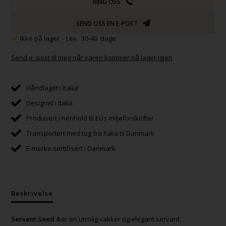
RING OSS
SEND OSS EN E-POST
Ikke på lager
- Lev. 30-40 dage
Send e -post til meg når varen kommer på lager igjen
Håndlaget i Italia!
Designet i Italia
Produsert i henhold til EUs miljøforskrifter
Transportert med tog fra Italia til Danmark
E-merke sertifisert i Danmark
Beskrivelse
Servant Seed 4
er en utrolig vakker og elegant servant.