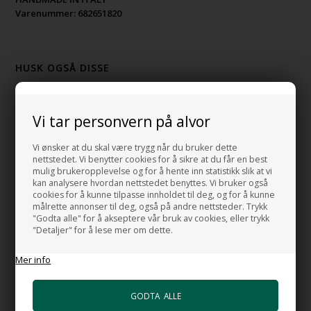
Varenummer:
682651820
HUSK OGSÅ DISSE
Free Flow VA - Bunnventil i porselen
+878,00 NOK
Vi tar personvern på alvor
Gå til varen
Vi ønsker at du skal være trygg når du bruker dette
Bunnventil Push VA i hvit porselen
nettstedet. Vi benytter cookies for å sikre at du får en best
+1.032,00 NOK
mulig brukeropplevelse og for å hente inn statistikk slik at vi
Gå til varen
kan analysere hvordan nettstedet benyttes. Vi bruker også
cookies for å kunne tilpasse innholdet til deg, og for å kunne
målrette annonser til deg, også på andre nettsteder. Trykk
Bunnventil Free Flow i i forkrommet
"Godta alle" for å akseptere vår bruk av cookies, eller trykk
messing
"Detaljer" for å lese mer om dette.
+492,00 NOK
Gå til varen
Mer info
HI-TECH Vannlås
+1.106,00 NOK
Gå til varen