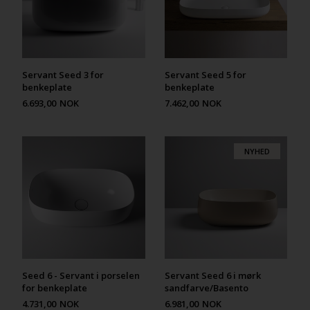
Servant Seed 3 for
Servant Seed 5 for
benkeplate
benkeplate
6.693,00
NOK
7.462,00
NOK
NYHED
Seed 6 - Servant i porselen
Servant Seed 6 i mørk
for benkeplate
sandfarve/Basento
4.731,00
NOK
6.981,00
NOK