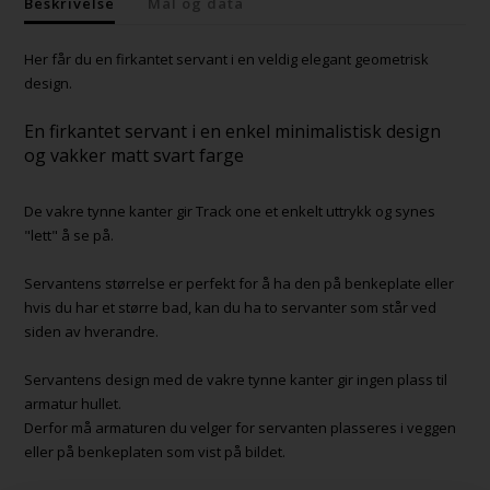
Beskrivelse
Mål og data
Her får du en firkantet servant i en veldig elegant geometrisk
design.
En firkantet servant i en enkel minimalistisk design
og vakker matt svart farge
De vakre tynne kanter gir Track one et enkelt uttrykk og synes
"lett" å se på.
Servantens størrelse er perfekt for å ha den på benkeplate eller
hvis du har et større bad, kan du ha to servanter som står ved
siden av hverandre.
Servantens design med de vakre tynne kanter gir ingen plass til
armatur hullet.
Derfor må armaturen du velger for servanten plasseres i veggen
eller på benkeplaten som vist på bildet.