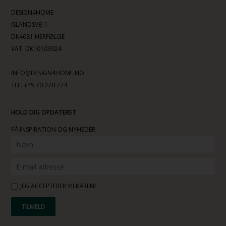
DESIGN4HOME
ISLANDSVEJ 1
DK4681 HERFØLGE
VAT: DK10103924
INFO@DESIGN4HOME.NO
TLF. +45 70 270 774
HOLD DIG OPDATERET
FÅ INSPIRATION OG NYHEDER
JEG ACCEPTERER VILKÅRENE