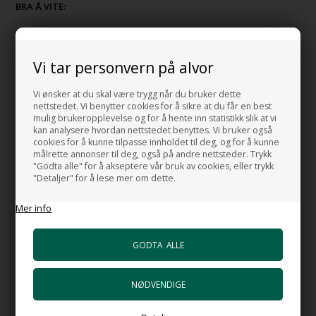
BRA Å VITE:
MERK:
Prisen gjelder for servant og bunnventil i matt svart
Vi tar personvern på alvor
Servanten er også tilgjengelig i følgende farger:
Blank hvit
Vi ønsker at du skal være trygg når du bruker dette
Blank svart
nettstedet. Vi benytter cookies for å sikre at du får en best
Nuvola
mulig brukeropplevelse og for å hente inn statistikk slik at vi
kan analysere hvordan nettstedet benyttes. Vi bruker også
Basento
cookies for å kunne tilpasse innholdet til deg, og for å kunne
Tempesta
målrette annonser til deg, også på andre nettsteder. Trykk
Laguna
"Godta alle" for å akseptere vår bruk av cookies, eller trykk
"Detaljer" for å lese mer om dette.
MADE IN ITALY
Mer info
HUSK OGSÅ DISSE
Vannlås HI-TECH Black
+1.967,00 NOK
Gå til varen