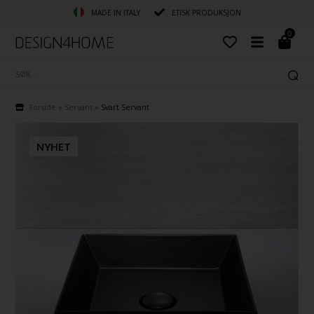
MADE IN ITALY
ETISK PRODUKSJON
0
Forside
»
Servant
»
Svart Servant
NYHET