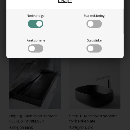
Detaljer
HI-TECH Vannlås
+1.106,00 NOK
Gå til varen
Nødvendige
Markedsføring
Funksjonelle
Statistiske
RELATEREDE PRODUKTER
Unplug - Matt svart servant
Seed 1 - Matt Svart servant
FLERE STØRRELSER
for benkeplate
6.001,00
NOK
7.270,00
NOK