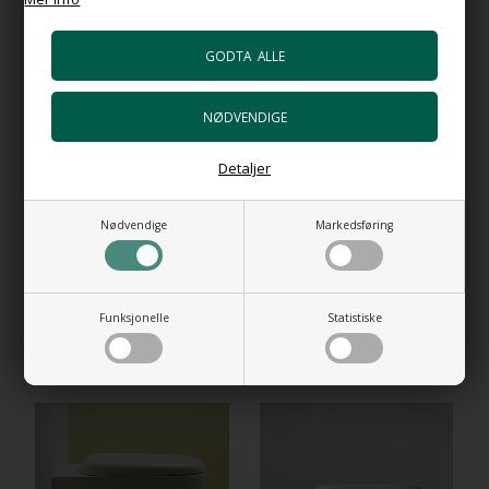
Bunnventil Push VA i hvit porselen
+1.032,00 NOK
Gå til varen
Bunnventil Push i forkrommet messing
+602,00 NOK
Gå til varen
Detaljer
HI-TECH Vannlås
+1.106,00 NOK
Nødvendige
Markedsføring
Gå til varen
Funksjonelle
Statistiske
RELATEREDE PRODUKTER