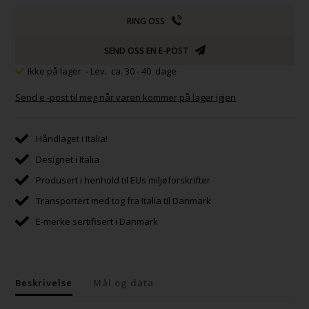
RING OSS
SEND OSS EN E-POST
Ikke på lager
- Lev. ca. 30 - 40 dage
Send e -post til meg når varen kommer på lager igjen
Håndlaget i Italia!
Designet i Italia
Produsert i henhold til EUs miljøforskrifter
Transportert med tog fra Italia til Danmark
E-merke sertifisert i Danmark
Beskrivelse
Mål og data