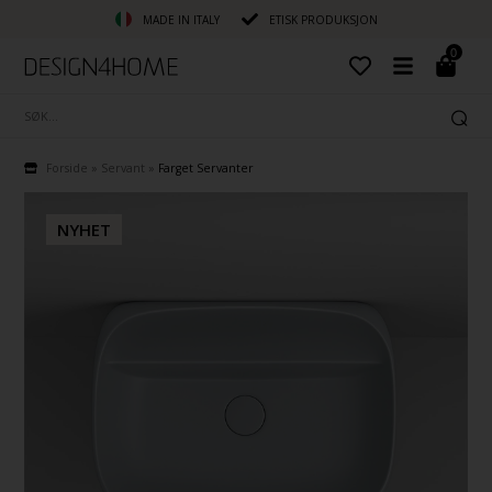
MADE IN ITALY
ETISK PRODUKSJON
0
Forside
»
Servant
»
Farget Servanter
NYHET