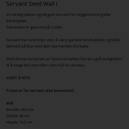
Servant Seed Wall I
en utrolig vakker og elegant servant for veggmontering eller
benkeplate.
Servanten er glassert på 3 sider.
Servant har rene linjer uten å være ganske minimalistisk og faller
dermed på linje med den nye trenden fra Italia.
Med denne versjonen av Seed servanten har du også muligheten
til å velge den med eller uten hull for armatur.
GODT Å VITE:
Prisen er for servant uten bunnventil:
Mål:
Bredde: 60,4 cm
Dybde: 45 cm
Høyde: 15,5 cm