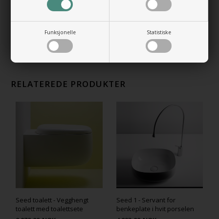
Bunnventil Free Flow i i forkrommet
messing
+492,00 NOK
Gå til varen
Funksjonelle
Statistiske
RELATEREDE PRODUKTER
Seed toalett - Vegghengt
Seed 1 - Servant for
toalett med toalettsete
benkeplate i hvit porselen