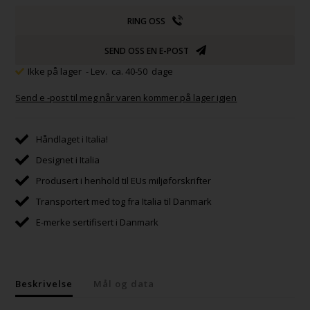
RING OSS
SEND OSS EN E-POST
Ikke på lager
- Lev. ca. 40-50 dage
Send e -post til meg når varen kommer på lager igjen
Håndlaget i Italia!
Designet i Italia
Produsert i henhold til EUs miljøforskrifter
Transportert med tog fra Italia til Danmark
E-merke sertifisert i Danmark
Beskrivelse
Mål og data