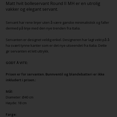
Matt hvit bolleservant Round II MH er en utrolig
vakker og elegant servant.
Servant har rene linjer uten å være ganske minimalistisk og faller
dermed på linje med den nye trenden fra Italia.
Servanten er designet veldig enkel. Designeren har lagt vekt på å
ha svært tynne kanter som er det nye utseendet fra Italia. Dette
gir servanten et lett uttrykk.
GODT Å VITE:
Prisen er for servanten. Bunnventil og blandebatteri er ikke
inkludert i prisen.:
Mål:
Diameter: Ø40 cm
Høyde: 18 cm
Farge: