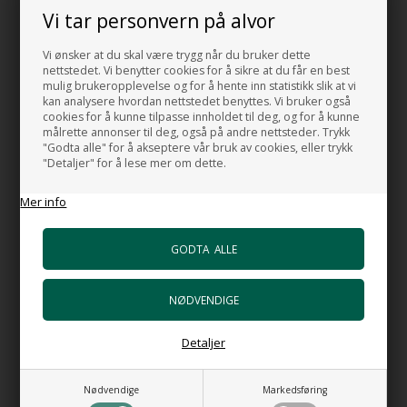
HANDMADE IN ITALY
Vi tar personvern på alvor
Vi ønsker at du skal være trygg når du bruker dette
HUSK OGSÅ DISSE
nettstedet. Vi benytter cookies for å sikre at du får en best
mulig brukeropplevelse og for å hente inn statistikk slik at vi
Bunnventil free flow VA i matt hvid
kan analysere hvordan nettstedet benyttes. Vi bruker også
porselen
cookies for å kunne tilpasse innholdet til deg, og for å kunne
+1.063,00 NOK
målrette annonser til deg, også på andre nettsteder. Trykk
"Godta alle" for å akseptere vår bruk av cookies, eller trykk
Gå til varen
"Detaljer" for å lese mer om dette.
Bunnventil push VA i matt hvit porselen
Mer info
+1.278,00 NOK
Gå til varen
HI-TECH Vannlås
+1.106,00 NOK
Gå til varen
Bunnventil Push i forkrommet messing
Detaljer
+602,00 NOK
Gå til varen
Nødvendige
Markedsføring