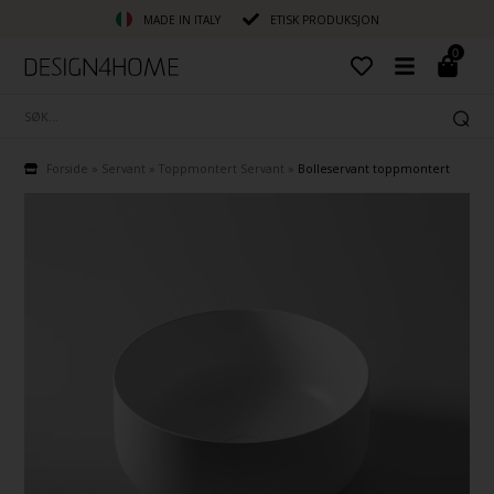
MADE IN ITALY
ETISK PRODUKSJON
0
Forside
»
Servant
»
Toppmontert Servant
»
Bolleservant toppmontert