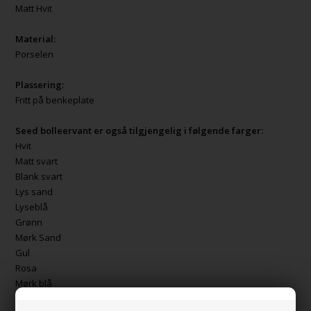
Matt Hvit
Material:
Porselen
Plassering:
Fritt på benkeplate
Seed bolleervant er også tilgjengelig i følgende farger:
Hvit
Matt svart
Blank svart
Lys sand
Lyseblå
Grønn
Mørk Sand
Gul
Rosa
Mørk blå