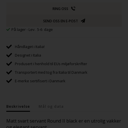
RING OSS
SEND OSS EN E-POST
På lager
- Lev. 5-6 dage
Håndlaget i Italia!
Designet i Italia
Produsert i henhold til EUs miljøforskrifter
Transportert med tog fra Italia til Danmark
E-merke sertifisert i Danmark
Beskrivelse
Mål og data
Matt svart servant Round II black er en utrolig vakker
og elegant servant.