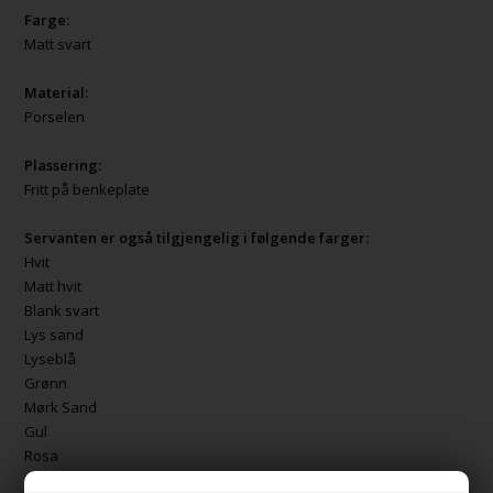
Farge:
Matt svart
Material:
Porselen
Plassering:
Fritt på benkeplate
Servanten er også tilgjengelig i følgende farger:
Hvit
Matt hvit
Blank svart
Lys sand
Lyseblå
Grønn
Mørk Sand
Gul
Rosa
Mørk blå