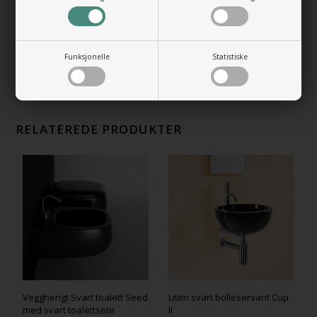
Bunnventil Free Flow i i forkrommet
messing
+492,00 NOK
Gå til varen
Funksjonelle
Statistiske
RELATEREDE PRODUKTER
Vegghengt Svart toalett Seed
Liten svart bolleservant Cup
med svart toalettsete
II