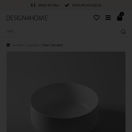
MADE IN ITALY
ETISK PRODUKSJON
0
Forside
»
Servant
»
Svart Servant