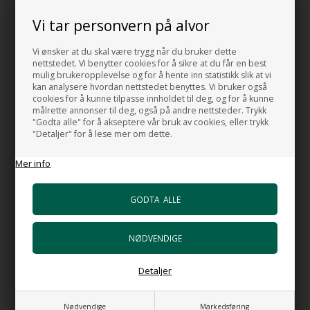
HANDMADE IN ITALY
Vi tar personvern på alvor
Vi ønsker at du skal være trygg når du bruker dette
HUSK OGSÅ DISSE
nettstedet. Vi benytter cookies for å sikre at du får en best
mulig brukeropplevelse og for å hente inn statistikk slik at vi
kan analysere hvordan nettstedet benyttes. Vi bruker også
Bunnventil Free Flow VA i svart porselen
cookies for å kunne tilpasse innholdet til deg, og for å kunne
+1.063,00 NOK
målrette annonser til deg, også på andre nettsteder. Trykk
Gå til varen
"Godta alle" for å akseptere vår bruk av cookies, eller trykk
"Detaljer" for å lese mer om dette.
Bunnventil Push VA i svart porselen
Mer info
+1.278,00 NOK
Gå til varen
Vannlås HI-TECH Black
+1.967,00 NOK
Gå til varen
HI-TECH Vannlås
Detaljer
+1.106,00 NOK
Gå til varen
Nødvendige
Markedsføring