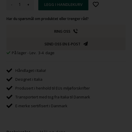
-
+
Har du spørsmål om produktet eller trenger råd?
RING OSS
SEND OSS EN E-POST
På lager
- Lev. 3-4 dage
Håndlaget i Italia!
Designet i Italia
Produsert i henhold til EUs miljøforskrifter
Transportert med tog fra Italia til Danmark
E-merke sertifisert i Danmark
Beskrivelse
Mål og data