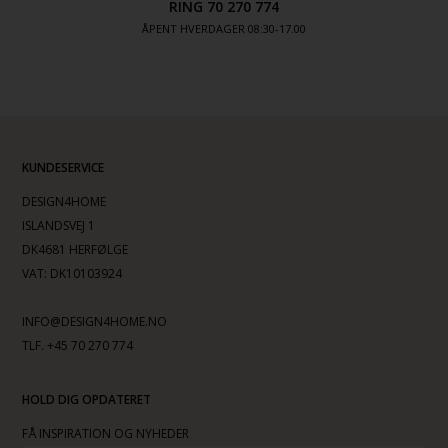
RING 70 270 774
ÅPENT HVERDAGER 08:30-17.00
KUNDESERVICE
DESIGN4HOME
ISLANDSVEJ 1
DK4681 HERFØLGE
VAT: DK10103924
INFO@DESIGN4HOME.NO
TLF. +45 70 270 774
HOLD DIG OPDATERET
FÅ INSPIRATION OG NYHEDER