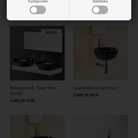
Funksjonelle
Statistiske
RELATEREDE PRODUKTER
NYHED
Bolleservant - Svart Thin
Svart bolleservant Cup I
Tondo
2.809,00
NOK
4.480,00
NOK