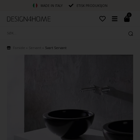
MADE IN ITALY
ETISK PRODUKSJON
0
Forside
»
Servant
»
Svart Servant