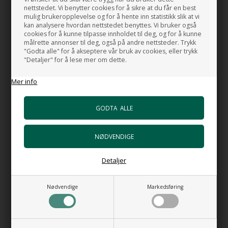
Bunnventil Free Flow AT i Svart porselen
nettstedet. Vi benytter cookies for å sikre at du får en best
+1.047,00 NOK
mulig brukeropplevelse og for å hente inn statistikk slik at vi
Gå til varen
kan analysere hvordan nettstedet benyttes. Vi bruker også
cookies for å kunne tilpasse innholdet til deg, og for å kunne
målrette annonser til deg, også på andre nettsteder. Trykk
Bunnventil Free Flow i i forkrommet
"Godta alle" for å akseptere vår bruk av cookies, eller trykk
messing
"Detaljer" for å lese mer om dette.
+492,00 NOK
Gå til varen
Mer info
Bunnventil Push i forkrommet messing
+602,00 NOK
Gå til varen
Bunnventil matt svart push
+893,00 NOK
Gå til varen
Detaljer
HI-TECH Vannlås
+1.106,00 NOK
Nødvendige
Markedsføring
Gå til varen