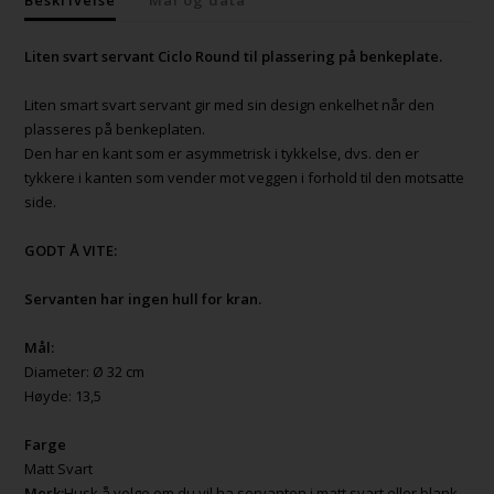
Liten svart servant Ciclo Round til plassering på benkeplate.
Liten smart svart servant gir med sin design enkelhet når den
plasseres på benkeplaten.
Den har en kant som er asymmetrisk i tykkelse, dvs. den er
tykkere i kanten som vender mot veggen i forhold til den motsatte
side.
GODT Å VITE:
Servanten har ingen hull for kran.
Mål:
Diameter: Ø 32 cm
Høyde: 13,5
Farge
Matt Svart
Merk:
Husk å velge om du vil ha servanten i matt svart eller blank