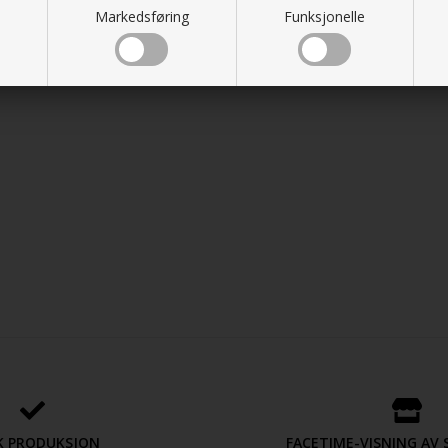
Markedsføring
Funksjonelle
K PRODUKSJON
FACETIME-VISNING A