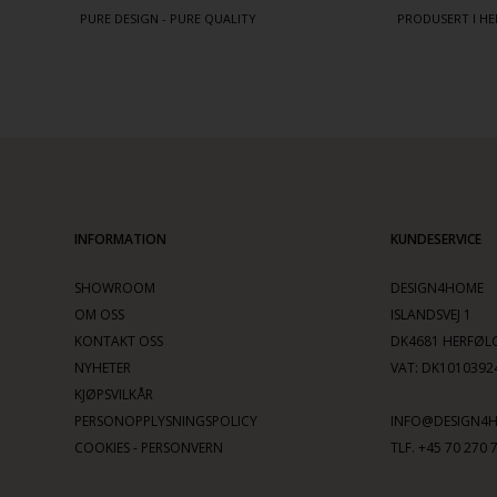
PURE DESIGN - PURE QUALITY
PRODUSERT I HE
INFORMATION
KUNDESERVICE
SHOWROOM
DESIGN4HOME
OM OSS
ISLANDSVEJ 1
KONTAKT OSS
DK4681 HERFØL
NYHETER
VAT: DK1010392
KJØPSVILKÅR
PERSONOPPLYSNINGSPOLICY
INFO@DESIGN4
COOKIES - PERSONVERN
TLF. +45 70 270 