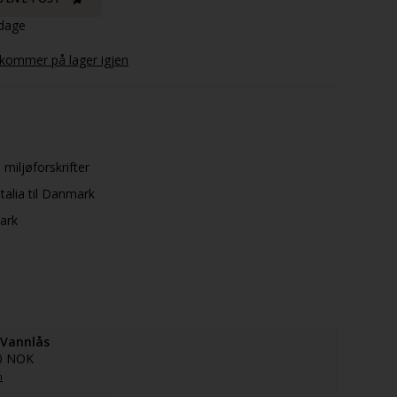
 dage
 kommer på lager igjen
 miljøforskrifter
talia til Danmark
mark
 Vannlås
0 NOK
n