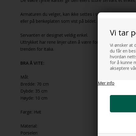
De vakre tynne kanter gir den ellers store servant et enkelt 
Armaturen du velger, kan ikke settes i servanten, slik arm
eller på benkeplaten som vist på bildet.
Vi tar 
Servanten er designet veldig enkel.
Uttrykket har rene linjer uten å være for minimalistisk og 
Vi ønsker at 
trenden for Italia.
du får en bes
hvordan netts
for å kunne m
BRA Å VITE:
akseptere vår
Mål:
Mer info
Bredde: 70 cm
Dybde: 35 cm
Høyde: 10 cm
Farge: Hvit
Material:
Porselen