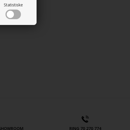
Statistiske
V SHOWROOM
RING 70 270 774