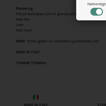
Nødvendige
Plassering:
Fritt på benkeplate (Det er glassert på alle fire sider)
Matt hvit
Svart
Matt Svart
MERK:
Prisen gjelder for servanten og bunnventil i hvit
MADE IN ITALY
TEKNISK TEGNING:
MADE IN ITALY
ETIS