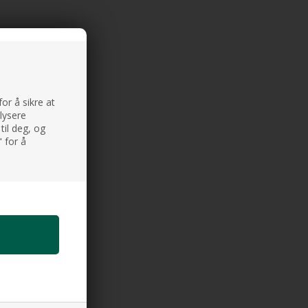
or å sikre at
alysere
til deg, og
 for å