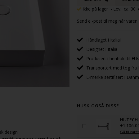
Ikke på lager
- Lev. ca. 30
Send e -post til meg når varen
Håndlaget i Italia!
Designet i Italia
Produsert i henhold til EUs
Transportert med tog fra I
E-merke sertifisert i Dan
HUSK OGSÅ DISSE
HI-TECH
+1.106,0
sk design.
Gå til vare