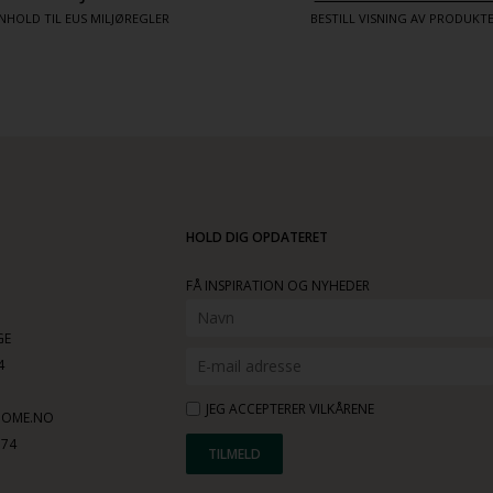
NHOLD TIL EUS MILJØREGLER
BESTILL VISNING AV PRODUK
HOLD DIG OPDATERET
FÅ INSPIRATION OG NYHEDER
GE
4
JEG ACCEPTERER VILKÅRENE
HOME.NO
774