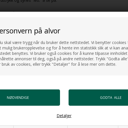
uttrykk og synes "lett" å se på.
aturet må plasseres i veggen
personvern på alvor
faller dermed i tråd med den nye
du skal være trygg når du bruker dette nettstedet. Vi benytter cookies f
t mulig brukeropplevelse og for å hente inn statistikk slik at vi kan an
tedet benyttes. Vi bruker også cookies for å kunne tilpasse innholdet 
ålrette annonser til deg, også på andre nettsteder. Trykk "Godta alle"
 bruk av cookies, eller trykk "Detaljer" for å lese mer om dette.
Detaljer