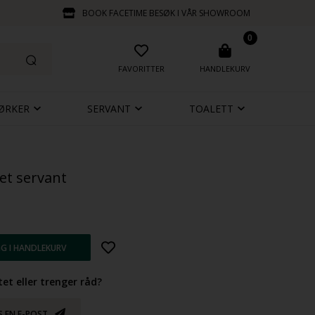
BOOK FACETIME BESØK I VÅR SHOWROOM
0
FAVORITTER
HANDLEKURV
ØRKER
SERVANT
TOALETT
tet servant
et eller trenger råd?
S EN E-POST