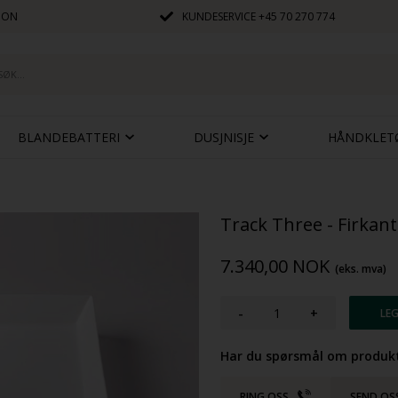
JON
KUNDESERVICE
+45 70 270 774
BLANDEBATTERI
DUSJNISJE
HÅNDKLET
Track Three - Firkan
7.340,00
NOK
(eks. mva)
-
+
Har du spørsmål om produkt
RING OSS
SEND OS