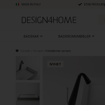
MADE IN ITALY
ETISK PRODUKS
BADEKAR
BADEROMSMØBLER
Forside
»
Servant
»
Frittstående servant
NYHET