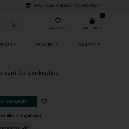
BOOK FACETIME BESØK I VÅR SHOWROOM
0
FAVORITTER
HANDLEKURV
ØRKER
SERVANT
TOALETT
Servant for benkeplate
et eller trenger råd?
S EN E-POST