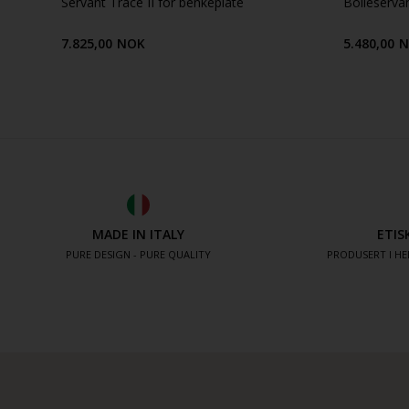
Servant Trace II for benkeplate
Bolleserva
7.825,00
NOK
5.480,00
N
MADE IN ITALY
ETIS
PURE DESIGN - PURE QUALITY
PRODUSERT I HE