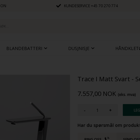
JON
KUNDESERVICE
+45 70 270 774
BLANDEBATTERI
DUSJNISJE
HÅNDKLET
Trace I Matt Svart - 
7.557,00
NOK
(eks. mva)
-
+
Har du spørsmål om produkt
RING OSS
SEND OS