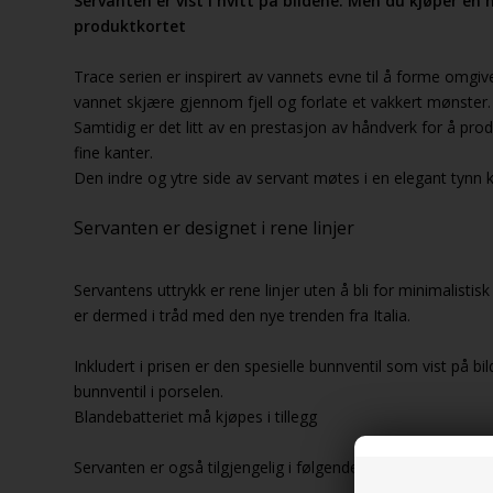
Servanten er vist i hvitt på bildene. Men du kjøper en
produktkortet
Trace serien er inspirert av vannets evne til å forme omgi
vannet skjære gjennom fjell og forlate et vakkert mønster.
Samtidig er det litt av en prestasjon av håndverk for å pro
fine kanter.
Den indre og ytre side av servant møtes i en elegant tynn k
Servanten er designet i rene linjer
Servantens uttrykk er rene linjer uten å bli for minimalistis
er dermed i tråd med den nye trenden fra Italia.
Inkludert i prisen er den spesielle bunnventil som vist på bi
bunnventil i porselen.
Blandebatteriet må kjøpes i tillegg
Servanten er også tilgjengelig i følgende farger: Blank hvit, 