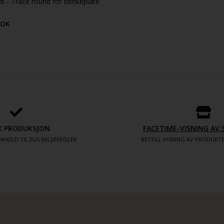
nt - Trace round for benkeplate
OK
K PRODUKSJON
FACETIME-VISNING A
NHOLD TIL EUS MILJØREGLER
BESTILL VISNING AV PRODUK