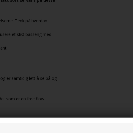
 matt sort servant på dette
velserne. Tenk på hvordan
dusere et slikt basseng med
ant.
k og er samtidig lett å se på og
ldet som er en free flow
Matt hvit, Blank svart.