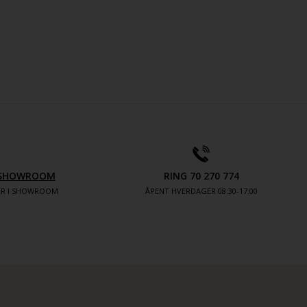
V SHOWROOM
RING 70 270 774
TER I SHOWROOM
ÅPENT HVERDAGER 08:30-17.00