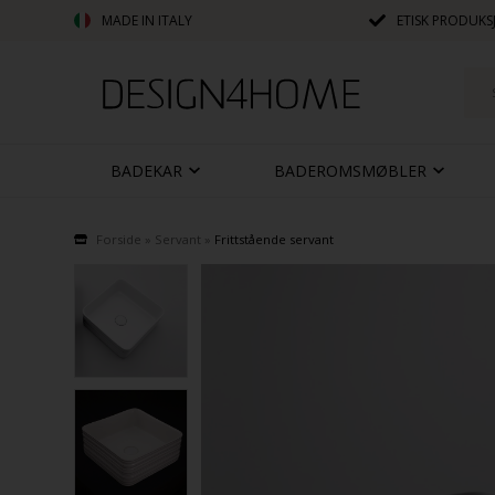
MADE IN ITALY
ETISK PRODUKS
BADEKAR
BADEROMSMØBLER
Forside
»
Servant
»
Frittstående servant