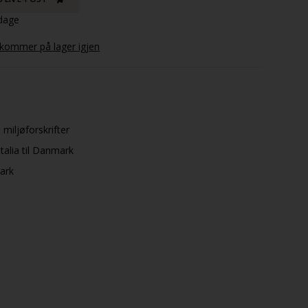
dage
 kommer på lager igjen
 miljøforskrifter
talia til Danmark
mark