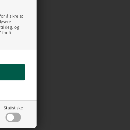
or å sikre at
alysere
til deg, og
 for å
Statistiske