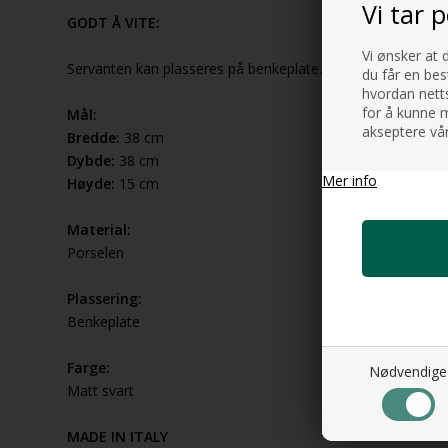
Vi tar 
GODT Å VITE:
Vi ønsker at 
Servanten kan plasseres på benkeplate.
du får en bes
hvordan netts
for å kunne m
Mål:
akseptere vår
Bredde:
38 cm
Dybde:
38 cm
Mer info
Høyde:
15 cm
Material:
Porselen
Plassering:
Benkeplate
Farge:
Nødvendige
Matt svart
MADE IN ITALY