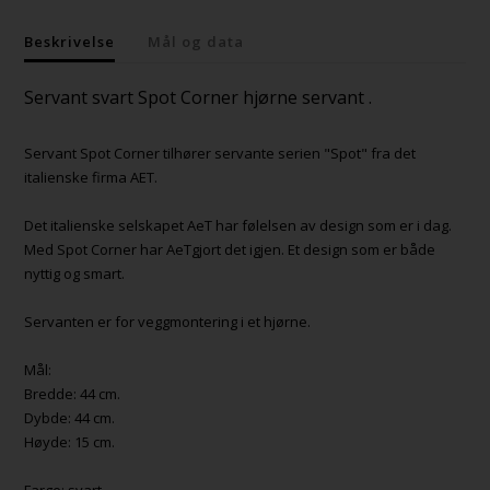
Beskrivelse
Mål og data
Servant svart Spot Corner hjørne servant .
Servant Spot Corner tilhører servante serien "Spot" fra det
italienske firma AET.
Det italienske selskapet AeT har følelsen av design som er i dag.
Med Spot Corner har AeTgjort det igjen. Et design som er både
nyttig og smart.
Servanten er for veggmontering i et hjørne.
Mål:
Bredde: 44 cm.
Dybde: 44 cm.
Høyde: 15 cm.
Farge: svart