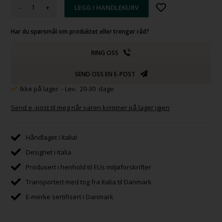
-
+
Har du spørsmål om produktet eller trenger råd?
RING OSS
SEND OSS EN E-POST
Ikke på lager
- Lev. 20-30 dage
Send e -post til meg når varen kommer på lager igjen
Håndlaget i Italia!
Designet i Italia
Produsert i henhold til EUs miljøforskrifter
Transportert med tog fra Italia til Danmark
E-merke sertifisert i Danmark