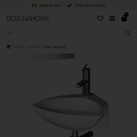
MADE IN ITALY
ETISK PRODUKSJON
0
Forside
»
Servant
»
Svart Servant