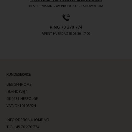
BESTILL VISNING AV PRODUKTER I SHOWROOM
RING 70 270 774
ÅPENT HVERDAGER 08:30-17.00
KUNDESERVICE
DESIGN4HOME
ISLANDSVEJ 1
DK4681 HERFØLGE
VAT: DK10103924
INFO@DESIGN4HOME.NO
TLF. +45 70 270 774