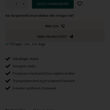
-
+
Har du spørsmål om produktet eller trenger råd?
RING OSS
SEND OSS EN E-POST
På lager
- Lev. 3-4 dage
Håndlaget i Italia!
Designet i Italia
Produsert i henhold til EUs miljøforskrifter
Transportert med tog fra Italia til Danmark
E-merke sertifisert i Danmark
Beskrivelse
Mål og data