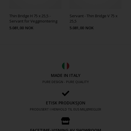
Thin Bridge H 75 x 25,5 -
Servant - Thin Bridge V 75 x
Servant for Veggmontering
25,5
5.081,00
NOK
5.081,00
NOK
MADE IN ITALY
PURE DESIGN - PURE QUALITY
ETISK PRODUKSJON
PRODUSERT I HENHOLD TIL EUS MILJØREGLER
FACETIME-VISNING AV SHOWROOM