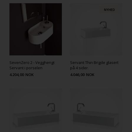
NYHED
SevenZero 2 - Vegghengt
Servant Thin Brigde glasert
Servant i porselen
på 4 sider.
4.204,00
NOK
4.046,00
NOK