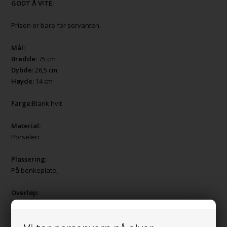
GODT Å VITE:
Prisen er bare for servanten.
Mål:
Bredde:
75 cm
Dybde:
26,5 cm
Høyde:
14 cm
Farge:
Blank hvit
Material:
Porselen
Plassering:
På benkeplate,
Overløp:
Servanten har overløp
Servanten er også tilgjengelig i følgende farger: