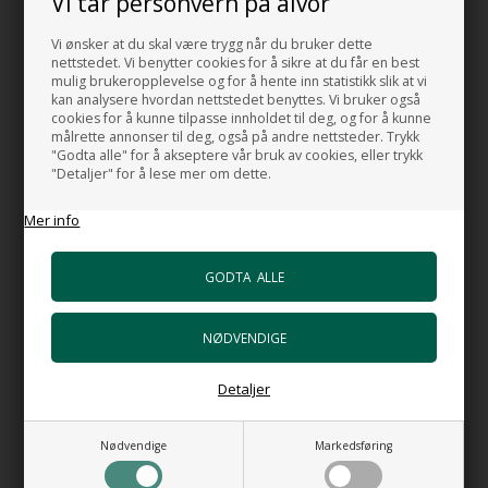
Vi tar personvern på alvor
Matt white
Vi ønsker at du skal være trygg når du bruker dette
Blank svart
nettstedet. Vi benytter cookies for å sikre at du får en best
Matt sort
mulig brukeropplevelse og for å hente inn statistikk slik at vi
kan analysere hvordan nettstedet benyttes. Vi bruker også
MADE IN ITALY
cookies for å kunne tilpasse innholdet til deg, og for å kunne
målrette annonser til deg, også på andre nettsteder. Trykk
"Godta alle" for å akseptere vår bruk av cookies, eller trykk
"Detaljer" for å lese mer om dette.
HUSK OGSÅ DISSE
Mer info
Goccia no 2 - Blandebatteri for servant
+6.766,00 NOK
Gå til varen
HI-TECH Vannlås
+1.106,00 NOK
Gå til varen
Detaljer
Bunnventil Push AT i vit porselen
+924,00 NOK
Nødvendige
Markedsføring
Gå til varen