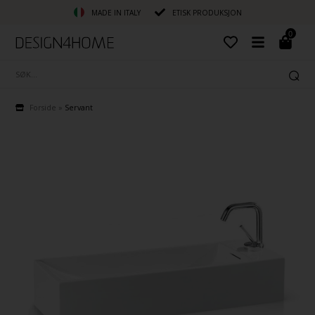
MADE IN ITALY
ETISK PRODUKSJON
0
Forside
»
Servant