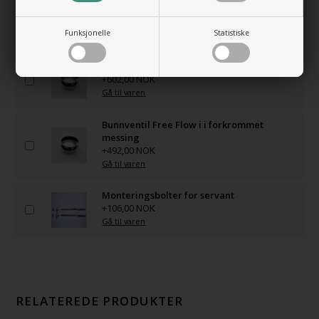
Bunnventil Free Flow AT i hvit porselen
+847,00 NOK
Funksjonelle
Statistiske
Gå til varen
Bunnventil Push i forkrommet messing
+602,00 NOK
Gå til varen
Bunnventil Free Flow i i forkrommet
messing
+492,00 NOK
Gå til varen
Monteringsbolter for servant
+106,00 NOK
Gå til varen
RELATEREDE PRODUKTER