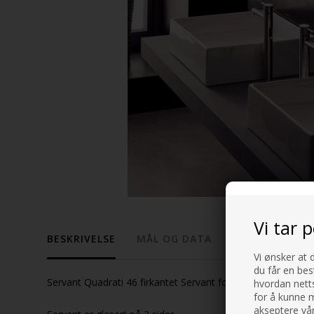
Vi tar 
BESKRIVELSE
MÅL OG DATA
Vi ønsker at 
du får en bes
Servant Quadrati 46 firkantet Servant for plassering på ben
hvordan netts
for å kunne m
akseptere vår