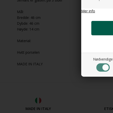
Servant er glasert på 3 sider
Mer info
Mål:
Bredde: 46 cm
Dybde: 46 cm
Høyde: 14 cm
Material:
Hvitt porselen
Nødvendige
MADE IN ITALY
MADE IN ITALY
ETIS