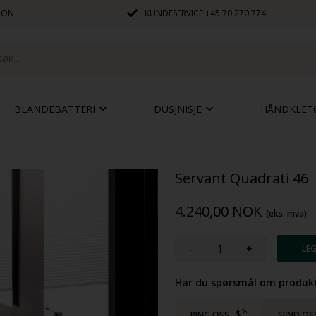
JON
KUNDESERVICE
+45 70 270 774
BLANDEBATTERI
DUSJNISJE
HÅNDKLET
Servant Quadrati 46
4.240,00
NOK
(eks. mva)
-
+
Har du spørsmål om produkt
RING OSS
SEND OS