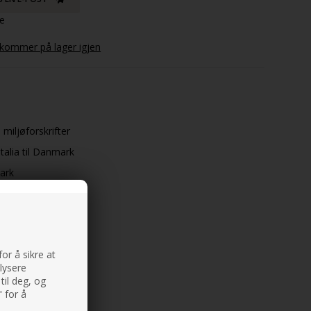
ge
 kommer på lager igjen
 miljøforskrifter
talia til Danmark
mark
or å sikre at
alysere
til deg, og
 for å