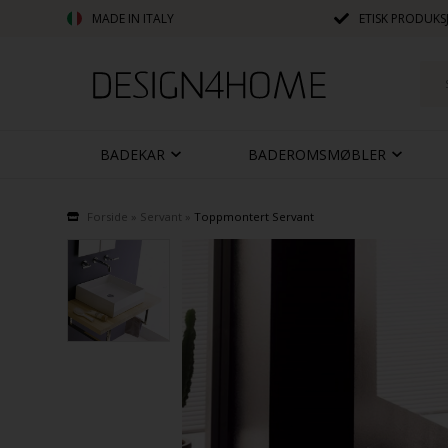
MADE IN ITALY
ETISK PRODUKS
BADEKAR
BADEROMSMØBLER
Forside
»
Servant
»
Toppmontert Servant