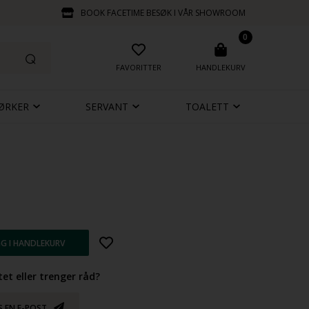
BOOK FACETIME BESØK I VÅR SHOWROOM
0
FAVORITTER
HANDLEKURV
ØRKER
SERVANT
TOALETT
et eller trenger råd?
S EN E-POST