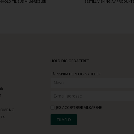
NHOLD TIL EUS MILJØREGLER
BESTILL VISNING AV PRODUK
HOLD DIG OPDATERET
FÅ INSPIRATION OG NYHEDER
GE
4
JEG ACCEPTERER VILKÅRENE
HOME.NO
774