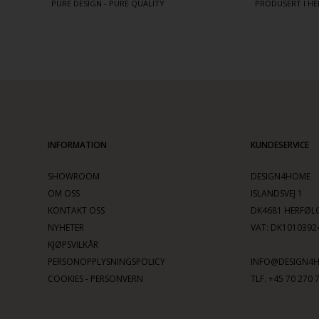
PURE DESIGN - PURE QUALITY
PRODUSERT I HE
INFORMATION
KUNDESERVICE
SHOWROOM
DESIGN4HOME
OM OSS
ISLANDSVEJ 1
KONTAKT OSS
DK4681 HERFØL
NYHETER
VAT: DK1010392
KJØPSVILKÅR
PERSONOPPLYSNINGSPOLICY
INFO@DESIGN4
COOKIES - PERSONVERN
TLF. +45 70 270 