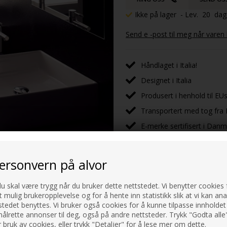
Ikke på lager
- Lev. 20 da
Send e -post til meg når varen
Håndlaget i Italia!
Designet i Italia
Produsert i henhold til EUs
Transportert med tog fra I
E-merke sertifisert i Dan
personvern på alvor
du skal være trygg når du bruker dette nettstedet. Vi benytter cookies f
t mulig brukeropplevelse og for å hente inn statistikk slik at vi kan an
keplate.
tedet benyttes. Vi bruker også cookies for å kunne tilpasse innholdet 
ålrette annonser til deg, også på andre nettsteder. Trykk "Godta alle"
 bruk av cookies, eller trykk "Detaljer" for å lese mer om dette.