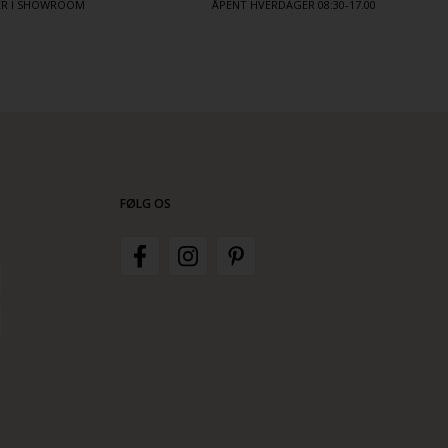
TER I SHOWROOM
ÅPENT HVERDAGER 08:30-17.00
FØLG OS