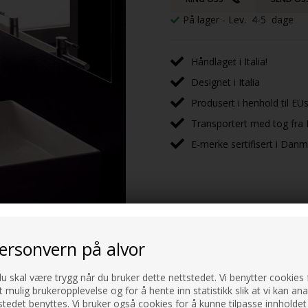
På lager
- Lev. 4-5 dage
Håndlaget i Italia!
Designet i Italia
Produsert i henhold til EUs
Transportert med tog fra I
E-merke sertifisert i Dan
personvern på alvor
du skal være trygg når du bruker dette nettstedet. Vi benytter cookies f
HUSK OGSÅ DISSE
t mulig brukeropplevelse og for å hente inn statistikk slik at vi kan an
tedet benyttes. Vi bruker også cookies for å kunne tilpasse innholdet 