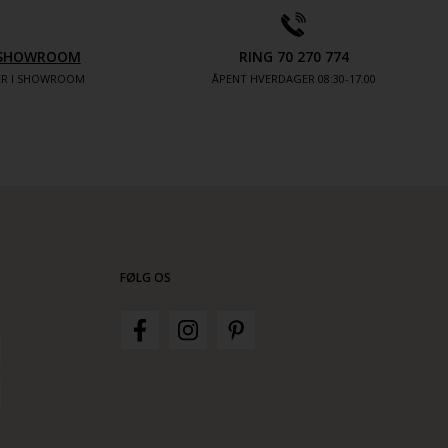
V SHOWROOM
RING 70 270 774
TER I SHOWROOM
ÅPENT HVERDAGER 08:30-17.00
FØLG OS