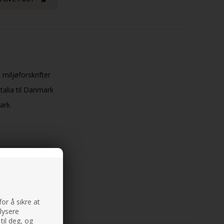
 miljøforskrifter
talia til Danmark
mark
or å sikre at
alysere
til deg, og