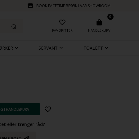
BOOK FACETIME BESØK I VÅR SHOWROOM
0
FAVORITTER
HANDLEKURV
ØRKER
SERVANT
TOALETT
et eller trenger råd?
S EN E-POST