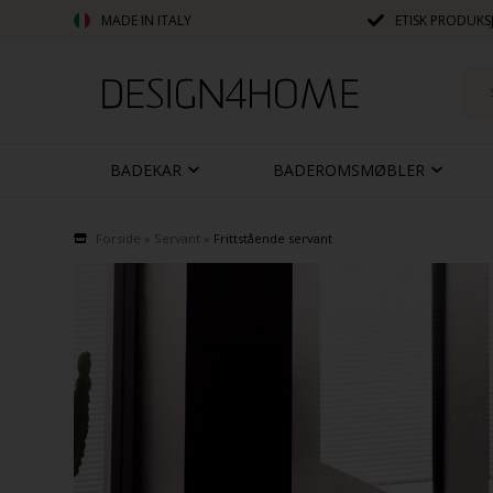
MADE IN ITALY
ETISK PRODUKS
BADEKAR
BADEROMSMØBLER
Forside
»
Servant
»
Frittstående servant