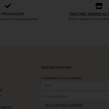
K PRODUKSJON
FACETIME-VISNING A
NHOLD TIL EUS MILJØREGLER
BESTILL VISNING AV PRODUK
HOLD DIG OPDATERET
FÅ INSPIRATION OG NYHEDER
GE
4
JEG ACCEPTERER VILKÅRENE
HOME.NO