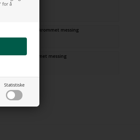
 Vannlås
 for å
0 NOK
n
il Free Flow i i forkrommet messing
 NOK
n
il Push i forkrommet messing
 NOK
n
Statistiske