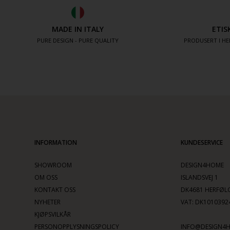
MADE IN ITALY
ETIS
PURE DESIGN - PURE QUALITY
PRODUSERT I HE
INFORMATION
KUNDESERVICE
SHOWROOM
DESIGN4HOME
OM OSS
ISLANDSVEJ 1
KONTAKT OSS
DK4681 HERFØL
NYHETER
VAT: DK1010392
KJØPSVILKÅR
PERSONOPPLYSNINGSPOLICY
INFO@DESIGN4