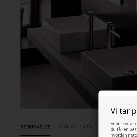
Vi tar 
Vi ønsker at 
BESKRIVELSE
MÅL OG DATA
du får en bes
hvordan netts