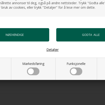
HI-TECH
ålrette annonser til deg, også på andre nettsteder. Trykk "Godta alle"
keplate.
+1.106,0
 bruk av cookies, eller trykk "Detaljer" for å lese mer om dette.
Gå til vare
Bunnvent
+492,00
Gå til vare
Bunnvent
+602,00
Detaljer
Gå til vare
Markedsføring
Funksjonelle