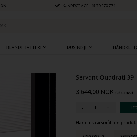
JON
KUNDESERVICE
+45 70 270 774
BLANDEBATTERI
DUSJNISJE
HÅNDKLET
Servant Quadrati 39
3.644,00
NOK
(eks. mva)
-
+
Har du spørsmål om produkt
RING OSS
SEND OS