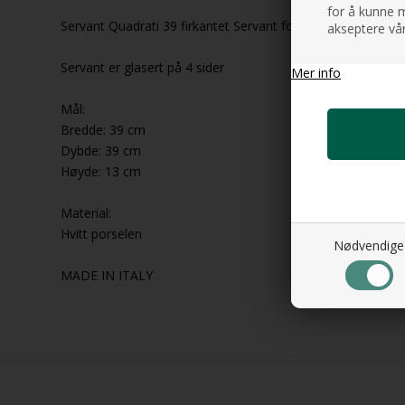
for å kunne m
Servant Quadrati 39 firkantet Servant for plassering på ben
akseptere vår
Servant er glasert på 4 sider
Mer info
Mål:
Bredde: 39 cm
Dybde: 39 cm
Høyde: 13 cm
Material:
Hvitt porselen
Nødvendige
MADE IN ITALY