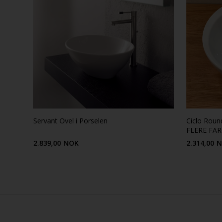
Servant Ovel i Porselen
Ciclo Round
FLERE FA
2.839,00
NOK
2.314,00
N