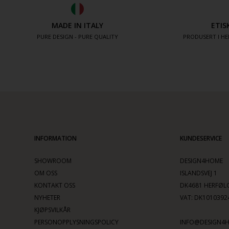
MADE IN ITALY
ETIS
PURE DESIGN - PURE QUALITY
PRODUSERT I HE
INFORMATION
KUNDESERVICE
SHOWROOM
DESIGN4HOME
OM OSS
ISLANDSVEJ 1
KONTAKT OSS
DK4681 HERFØL
NYHETER
VAT: DK1010392
KJØPSVILKÅR
PERSONOPPLYSNINGSPOLICY
INFO@DESIGN4