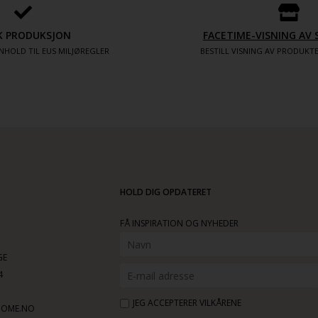
K PRODUKSJON
FACETIME-VISNING A
NHOLD TIL EUS MILJØREGLER
BESTILL VISNING AV PRODUK
HOLD DIG OPDATERET
FÅ INSPIRATION OG NYHEDER
GE
4
JEG ACCEPTERER VILKÅRENE
HOME.NO