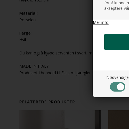
for å kunne m
akseptere vår
Material:
Porselen
Mer info
Farge:
Hvit
Du kan også kjøpe servanten i svart, matt svart, matt hvit, pl
MADE IN ITALY
Produsert i henhold til EU´s miljøregler .
Nødvendige
RELATEREDE PRODUKTER