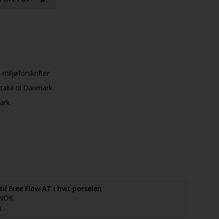
 miljøforskrifter
talia til Danmark
mark
il Free Flow AT i hvit porselen
 NOK
n