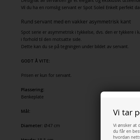
Designat av servanten gir et elegant og eksklusivt utseend
Vil du ha en romslig servant er Spot Soleil Enkelt perfekt 
Rund servant med en vakker asymmetrisk kant
Spot serie er asymmetrisk i tykkelse, dvs. den er tykkere
i forhold til den motsatte side.
Dette kan du se på tegningen under bildet av servant.
GODT Å VITE:
Prisen er kun for servant.
Plassering:
Benkeplate
Vi tar 
Mål:
Vi ønsker at 
Diameter:
Ø47 cm
du får en bes
hvordan netts
Høyde:
18,5 cm