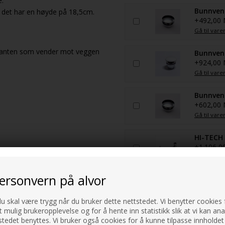
e.
Bunnvent
da det har en høyde på 18,5cm.
+492,00
Gå til vare
 i kanten som vender mot veggen
Bunnvent
+924,00
Gå til vare
Bunnvent
+602,00
Gå til vare
HI-TECH
+1.106,0
Gå til vare
personvern på alvor
du skal være trygg når du bruker dette nettstedet. Vi benytter cookies f
t mulig brukeropplevelse og for å hente inn statistikk slik at vi kan an
tedet benyttes. Vi bruker også cookies for å kunne tilpasse innholdet 