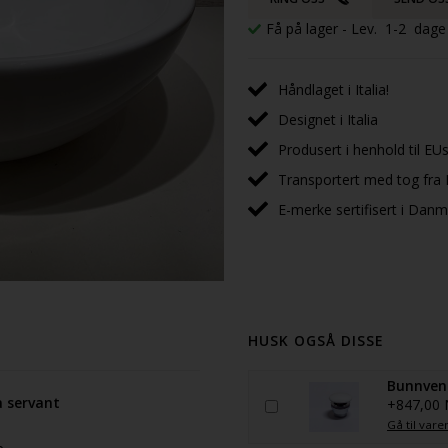
Få på lager
- Lev. 1-2 dage
Håndlaget i Italia!
Designet i Italia
Produsert i henhold til EUs
Transportert med tog fra I
E-merke sertifisert i Dan
HUSK OGSÅ DISSE
Bunnvent
å servant
+847,00
Gå til vare