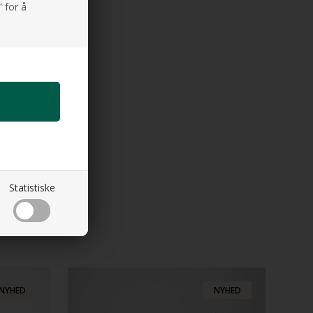
 for å
Statistiske
NYHED
NYHED