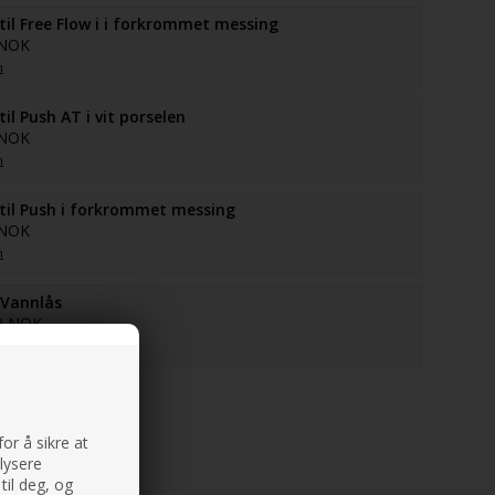
il Free Flow i i forkrommet messing
 NOK
n
il Push AT i vit porselen
 NOK
n
il Push i forkrommet messing
 NOK
n
 Vannlås
0 NOK
n
or å sikre at
alysere
til deg, og