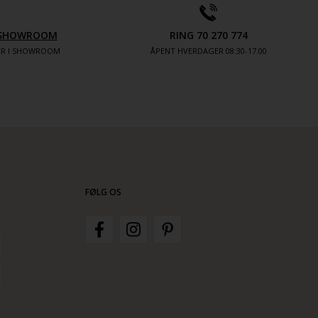
V SHOWROOM
RING 70 270 774
TER I SHOWROOM
ÅPENT HVERDAGER 08:30-17.00
FØLG OS