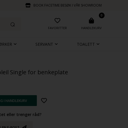
BOOK FACETIME BESØK I VÅR SHOWROOM
0
FAVORITTER
HANDLEKURV
ØRKER
SERVANT
TOALETT
leil Single for benkeplate
et eller trenger råd?
S EN E-POST