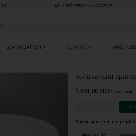
JON
KUNDESERVICE
+45 70 270 774
BLANDEBATTERI
DUSJNISJE
HÅNDKLET
Rund servant Spot So
3.691,00
NOK
(eks. mva)
-
+
Har du spørsmål om produkt
RING OSS
SEND OS