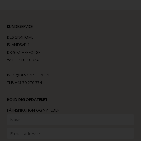
KUNDESERVICE
DESIGN4HOME
ISLANDSVEJ 1
DK4681 HERFØLGE
VAT: DK10103924
INFO@DESIGN4HOME.NO
TLF. +45 70 270 774
HOLD DIG OPDATERET
FÅ INSPIRATION OG NYHEDER