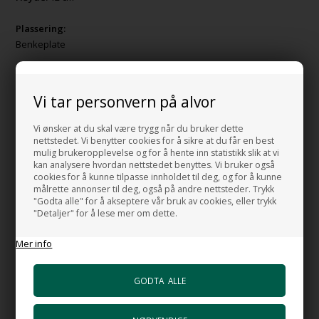
Plassering:
Benkeplate
Material:
Porselen
Vi tar personvern på alvor
Farge:
Vi ønsker at du skal være trygg når du bruker dette
Hvit
nettstedet. Vi benytter cookies for å sikre at du får en best
mulig brukeropplevelse og for å hente inn statistikk slik at vi
kan analysere hvordan nettstedet benyttes. Vi bruker også
MADE IN ITALY
cookies for å kunne tilpasse innholdet til deg, og for å kunne
Produsert etter EUs miljøregler .
målrette annonser til deg, også på andre nettsteder. Trykk
"Godta alle" for å akseptere vår bruk av cookies, eller trykk
"Detaljer" for å lese mer om dette.
Mer info
HUSK OGSÅ DISSE
Bunnventil Push i forkrommet messing
+602,00 NOK
Gå til varen