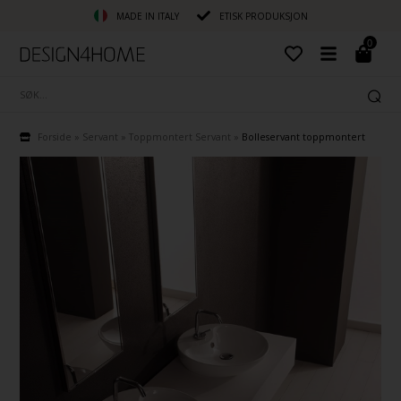
MADE IN ITALY
ETISK PRODUKSJON
0
Forside
»
Servant
»
Toppmontert Servant
»
Bolleservant toppmontert