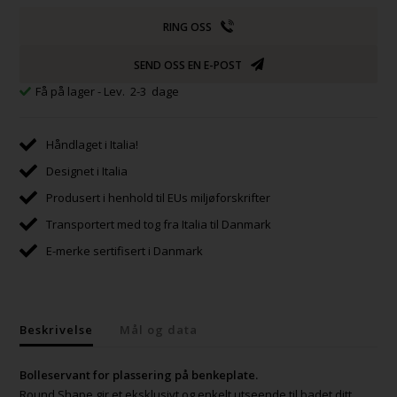
RING OSS
SEND OSS EN E-POST
Få på lager
- Lev. 2-3 dage
Håndlaget i Italia!
Designet i Italia
Produsert i henhold til EUs miljøforskrifter
Transportert med tog fra Italia til Danmark
E-merke sertifisert i Danmark
Beskrivelse
Mål og data
Bolleservant for plassering på benkeplate.
Round Shape gir et eksklusivt og enkelt utseende til badet ditt.