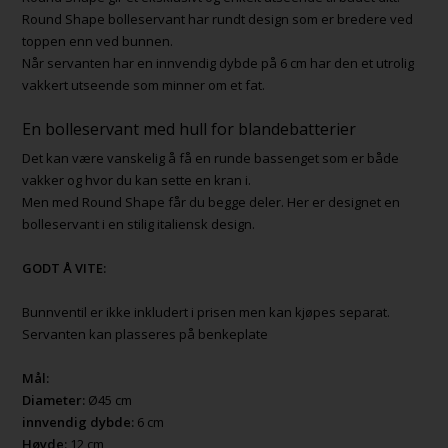
Round Shape bolleservant har rundt design som er bredere ved
toppen enn ved bunnen.
Når servanten har en innvendig dybde på 6 cm har den et utrolig
vakkert utseende som minner om et fat.
En bolleservant med hull for blandebatterier
Det kan være vanskelig å få en runde bassenget som er både
vakker og hvor du kan sette en kran i.
Men med Round Shape får du begge deler. Her er designet en
bolleservant i en stilig italiensk design.
GODT Å VITE:
Bunnventil er ikke inkludert i prisen men kan kjøpes separat.
Servanten kan plasseres på benkeplate
Mål:
Diameter:
Ø45 cm
innvendig dybde:
6 cm
Høyde:
12 cm