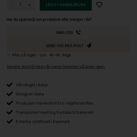
-
+
Har du spørsmål om produktet eller trenger råd?
RING OSS
SEND OSS EN E-POST
Ikke på lager
- Lev. 40 -60 dage
Send e -post til meg når varen kommer på lager igjen
Håndlaget i Italia!
Designet i Italia
Produsert i henhold til EUs miljøforskrifter
Transportert med tog fra Italia til Danmark
E-merke sertifisert i Danmark