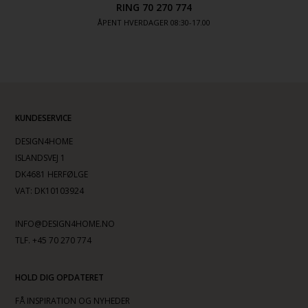
RING 70 270 774
ÅPENT HVERDAGER 08:30-17.00
KUNDESERVICE
DESIGN4HOME
ISLANDSVEJ 1
DK4681 HERFØLGE
VAT: DK10103924
INFO@DESIGN4HOME.NO
TLF. +45 70 270 774
HOLD DIG OPDATERET
FÅ INSPIRATION OG NYHEDER