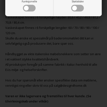
Funksjonelle
Statistiske
Vaskeskapet er tilgjengelig i 3 forskjellige dybder: 40,7 / 45,7 / 52,7
cm.
Vaskeskapet finnes i 6 forskjellige høyder: 30,6 / 40,2 / 49,8 / 61,2 /
70,8 / 80,4 cm.
Vaskeskapet finnes i 6 forskjellige lengder: 60 / 70 / 80 / 90 / 100 /
120 cm.
Skulle du ønske et spesialmål på baderomsmøblet ditt kan vi
selvfølgelig også produsere det, bare spør oss.
Håndbygget av ekte italienske møbelsnekkere som setter sin ære
i et vakkert stykke kvalitetshåndverk.
All produksjon foregår på samme fabrikk i Italia i henhold til alle
EUs miljø- og helseforskrifter.
Hvis du har spørsmål eller ønsker spesifikke data om møblene,
vennligst ring eller skriv til oss på salg@design4home.dk
Varen er ikke lagervare og fremstilles til hver kunde. (Se
tilvirkningskøb under vilkår)