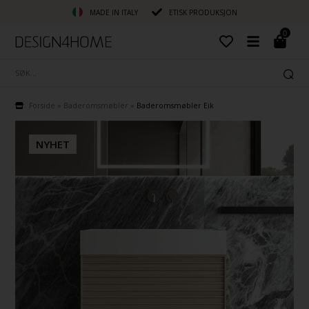
MADE IN ITALY
ETISK PRODUKSJON
0
Forside
»
Baderomsmøbler
»
Baderomsmøbler Eik
NYHET