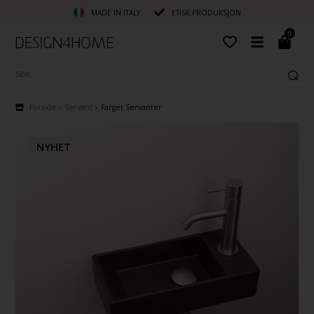
MADE IN ITALY
ETISK PRODUKSJON
0
Forside
»
Servant
»
Farget Servanter
NYHET