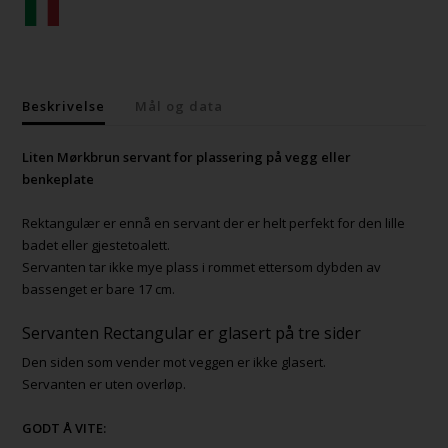
Beskrivelse
Mål og data
Liten Mørkbrun servant for plassering på vegg eller
benkeplate
Rektangulær er ennå en servant der er helt perfekt for den lille
badet eller gjestetoalett.
Servanten tar ikke mye plass i rommet ettersom dybden av
bassenget er bare 17 cm.
Servanten Rectangular er glasert på tre sider
Den siden som vender mot veggen er ikke glasert.
Servanten er uten overløp.
GODT Å VITE: