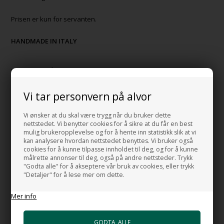
Prisen er kun for servanten.
HANDMADE IN ITALY
HUSK OGSÅ DISSE
Monteringsbolter for servant
Vi tar personvern på alvor
+106,00 NOK
Gå til varen
Vi ønsker at du skal være trygg når du bruker dette
nettstedet. Vi benytter cookies for å sikre at du får en best
mulig brukeropplevelse og for å hente inn statistikk slik at vi
Bunnventil Free Flow i i forkrommet
kan analysere hvordan nettstedet benyttes. Vi bruker også
messing
cookies for å kunne tilpasse innholdet til deg, og for å kunne
+492,00 NOK
målrette annonser til deg, også på andre nettsteder. Trykk
Gå til varen
"Godta alle" for å akseptere vår bruk av cookies, eller trykk
"Detaljer" for å lese mer om dette.
Bunnventil Free Flow Super Flat
+492,00 NOK
Mer info
Gå til varen