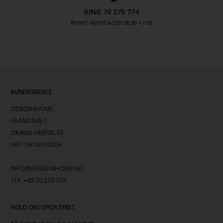
RING 70 270 774
ÅPENT HVERDAGER 08:30-17.00
KUNDESERVICE
DESIGN4HOME
ISLANDSVEJ 1
DK4681 HERFØLGE
VAT: DK10103924
INFO@DESIGN4HOME.NO
TLF. +45 70 270 774
HOLD DIG OPDATERET