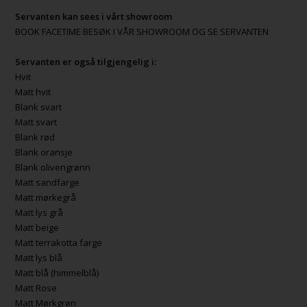
Servanten kan sees i vårt showroom
BOOK FACETIME BESØK I VÅR SHOWROOM OG SE SERVANTEN
Servanten er også tilgjengelig i:
Hvit
Matt hvit
Blank svart
Matt svart
Blank rød
Blank oransje
Blank olivengrønn
Matt sandfarge
Matt mørkegrå
Matt lys grå
Matt beige
Matt terrakotta farge
Matt lys blå
Matt blå (himmelblå)
Matt Rose
Matt Mørkgrøn