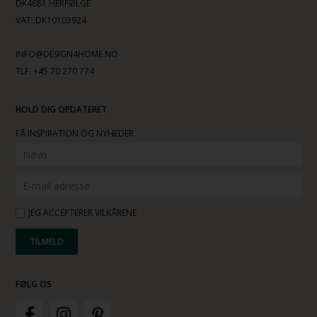
DK4681 HERFØLGE
VAT: DK10103924
INFO@DESIGN4HOME.NO
TLF. +45 70 270 774
HOLD DIG OPDATERET
FÅ INSPIRATION OG NYHEDER
JEG ACCEPTERER VILKÅRENE
FØLG OS