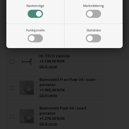
Nødvendige
Markedsføring
HUSK OGSÅ DISSE
Funksjonelle
Statistiske
Monteringsbolter for servant
+106,00 NOK
Gå til varen
HI-TECH Vannlås
+1.106,00 NOK
Gå til varen
Bunnventil Free Flow VA i svart
porselen
+1.063,00 NOK
Gå til varen
Bunnventil Push VA i svart
porselen
+1.278,00 NOK
Gå til varen