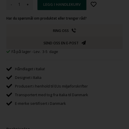
-
+
Har du spørsmål om produktet eller trenger råd?
RING OSS
SEND OSS EN E-POST
Få på lager
- Lev. 3-5 dage
Håndlaget i Italia!
Designet i Italia
Produsert i henhold til EUs miljøforskrifter
Transportert med tog fra Italia til Danmark
E-merke sertifisert i Danmark
Beskrivelse