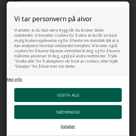
Matt svart
Vi tar personvern på alvor
Servanten er også tilgjengelig i følgende farger:
Hvit
Vi ønsker at du skal være trygg når du bruker dette
Blank svart
nettstedet. Vi benytter cookies for å sikre at du får en best
Matt svart
mulig brukeropplevelse og for å hente inn statistikk slik at vi
kan analysere hvordan nettstedet benyttes. Vi bruker også
Nuvola (Lys sand)
cookies for å kunne tilpasse innholdet til deg, og for å kunne
Tempesta (Lyseblå)
målrette annonser til deg, også på andre nettsteder. Trykk
Laguna (Grønn)
"Godta alle" for å akseptere vår bruk av cookies, eller trykk
Basento (Mørk Sand)
"Detaljer" for å lese mer om dette.
Zolfo (Gul)
Mer info
Velato (Rosa)
Ocean (Mørk blå)
HUSK: Husk å velge om du vil ha servanten til høyre eller
venstre.
HANDMADE IN ITALY
Varenummer:
98150MS
Detaljer
Download manual