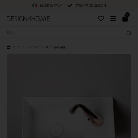
MADE IN ITALY
ETISK PRODUKSJON
0
Forside
»
Servant
»
Liten servant