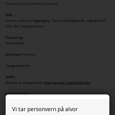
Prisen er for en matt hvit Servant.
Mål:
Denne vasken er tilgjengelig i flere forskjellige mål, velge ønsket
mål i den "velg størrelse".
Plassering:
Benkeplate
Material:
Porselen
Farge:
Matt hvit
MERK:
Ønsker du å kjøpe dette
liten servant i svart klikk her.
MADE IN ITALY
Product Video av servanten:
Vi tar personvern på alvor
For å gi deg et bedre visuelt bilde av servanten Cup I, har vi laget