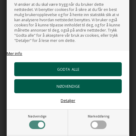
en liten video.
Vi ønsker at du skal være trygg når du bruker dette
nettstedet. Vi benytter cookies for å sikre at du får en best
På den måten har du mulighet til å se servanten fra alle sider før
mulig brukeropplevelse og for å hente inn statistikk slik at vi
du kjøper den.
kan analysere hvordan nettstedet benyttes. Vi bruker også
cookies for å kunne tilpasse innholdet til deg, og for å kunne
målrette annonser til deg, også på andre nettsteder. Trykk
"Godta alle" for å akseptere vår bruk av cookies, eller trykk
"Detaljer" for å lese mer om dette.
Mer info
Detaljer
Nødvendige
Markedsføring
Hvis du fant denne videoen nyttig og synes vi skal skape flere