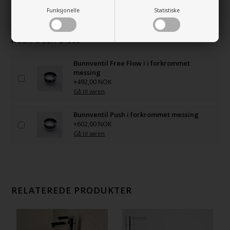
produktvideoer, husk at like videoen.
Funksjonelle
Statistiske
HUSK OGSÅ DISSE
Bunnventil Free Flow i i forkrommet
messing
+492,00 NOK
Gå til varen
Bunnventil Push i forkrommet messing
+602,00 NOK
Gå til varen
RELATEREDE PRODUKTER