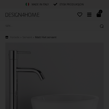
MADE IN ITALY
ETISK PRODUKSJON
0
Forside
»
Servant
»
Matt Hvit servant