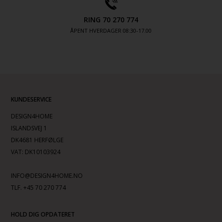
RING 70 270 774
ÅPENT HVERDAGER 08:30-17.00
KUNDESERVICE
DESIGN4HOME
ISLANDSVEJ 1
DK4681 HERFØLGE
VAT: DK10103924
INFO@DESIGN4HOME.NO
TLF. +45 70 270 774
HOLD DIG OPDATERET