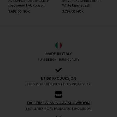
Hvit servant 25 Compact H
Servant Rotondo Corner
med smart hvit Konsoll
White hjørnevask
3.692,00
NOK
3.797,00
NOK
MADE IN ITALY
PURE DESIGN - PURE QUALITY
ETISK PRODUKSJON
PRODUSERT I HENHOLD TIL EUS MILJØREGLER
FACETIME-VISNING AV SHOWROOM
BESTILL VISNING AV PRODUKTER I SHOWROOM