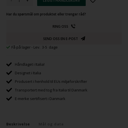
-
+
Har du spørsmål om produktet eller trenger råd?
RING OSS
SEND OSS EN E-POST
Få på lager
- Lev. 3-5 dage
Håndlaget i Italia!
Designet i Italia
Produsert i henhold til EUs miljøforskrifter
Transportert med tog fra Italia til Danmark
E-merke sertifisert i Danmark
Beskrivelse
Mål og data