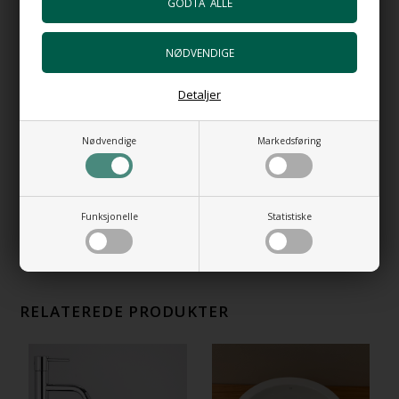
HI-TECH Vannlås i blank gull
+2.616,00 NOK
Gå til varen
Detaljer
Bunnventil Free Flow AT i hvit porselen
+847,00 NOK
Gå til varen
Nødvendige
Markedsføring
Bunnventil Push AT i vit porselen
+924,00 NOK
Gå til varen
Funksjonelle
Statistiske
RELATEREDE PRODUKTER