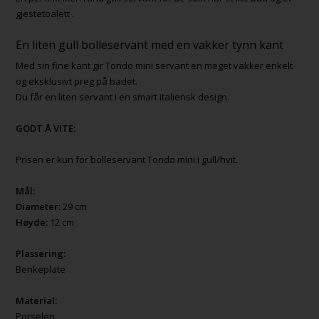
gjestetoalett .
En liten gull bolleservant med en vakker tynn kant
Med sin fine kant gir Tondo mini servant en meget vakker enkelt
og eksklusivt preg på badet.
Du får en liten servant i en smart italiensk design.
GODT Å VITE:
Prisen er kun for bolleservant Tondo mini i gull/hvit.
Mål:
Diameter:
29 cm
Høyde:
12 cm
Plassering:
Benkeplate
Material:
Porselen