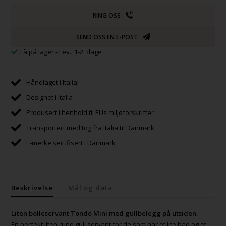
RING OSS
SEND OSS EN E-POST
Få på lager
- Lev. 1-2 dage
Håndlaget i Italia!
Designet i Italia
Produsert i henhold til EUs miljøforskrifter
Transportert med tog fra Italia til Danmark
E-merke sertifisert i Danmark
Beskrivelse
Mål og data
Liten bolleservant Tondo Mini med gullbelegg på utsiden.
En perfekt liten rund gull servant for de som har et lite bad og et