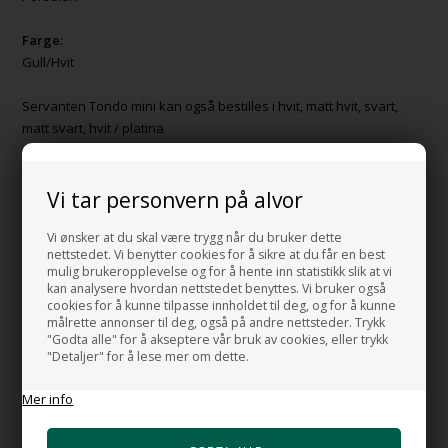
Farge:
Gull/Hvit
Servanten Tondo mini kan også bestilles i hvit, matt hvit, svart,
matt svart, hvit / platina
HANDMADE IN ITALY
Vi tar personvern på alvor
Vi ønsker at du skal være trygg når du bruker dette
nettstedet. Vi benytter cookies for å sikre at du får en best
mulig brukeropplevelse og for å hente inn statistikk slik at vi
HUSK OGSÅ DISSE
kan analysere hvordan nettstedet benyttes. Vi bruker også
cookies for å kunne tilpasse innholdet til deg, og for å kunne
Bunnventil Free flow i Gull
målrette annonser til deg, også på andre nettsteder. Trykk
+1.161,00 NOK
"Godta alle" for å akseptere vår bruk av cookies, eller trykk
"Detaljer" for å lese mer om dette.
Gå til varen
Mer info
Gull bunnventil Push
+1.433,00 NOK
Gå til varen