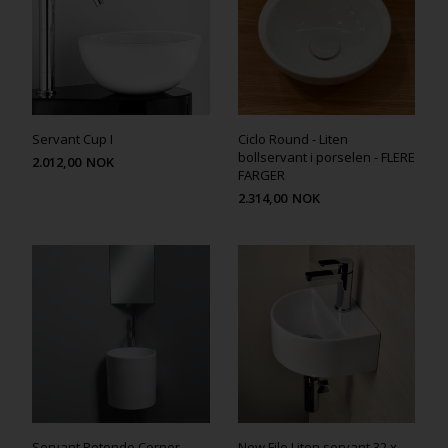
Servant Cup I
Ciclo Round - Liten
bollservant i porselen - FLERE
2.012,00
NOK
FARGER
2.314,00
NOK
Servant Rotondo Corner
New Filo Liten servant 32 x