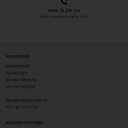
RING 70 270 774
ÅPENT HVERDAGER 08:30-17.00
KUNDESERVICE
DESIGN4HOME
ISLANDSVEJ 1
DK4681 HERFØLGE
VAT: DK10103924
INFO@DESIGN4HOME.NO
TLF. +45 70 270 774
HOLD DIG OPDATERET