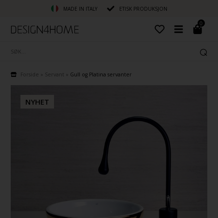
MADE IN ITALY
ETISK PRODUKSJON
0
Forside
»
Servant
»
Gull og Platina servanter
NYHET