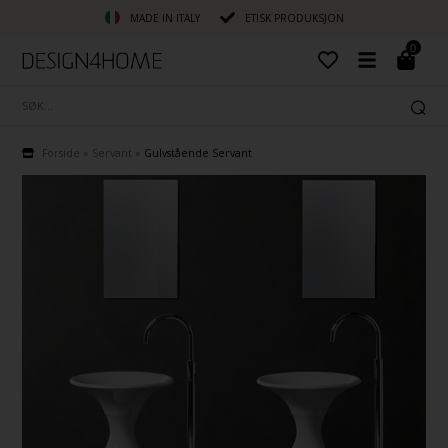
MADE IN ITALY
ETISK PRODUKSJON
0
Forside
»
Servant
»
Gulvstående Servant