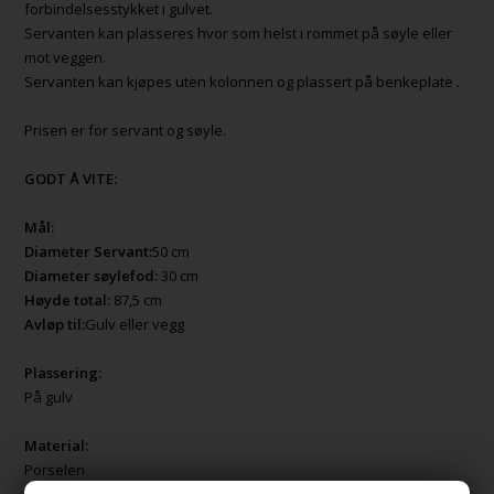
forbindelsesstykket i gulvet.
Servanten kan plasseres hvor som helst i rommet på søyle eller
mot veggen.
Servanten kan kjøpes uten kolonnen og plassert på benkeplate .
Prisen er for servant og søyle.
GODT Å VITE:
Mål:
Diameter Servant:
50 cm
Diameter søylefod:
30 cm
Høyde total:
87,5 cm
Avløp til:
Gulv eller vegg
Plassering:
På gulv
Material:
Porselen