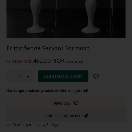
Frittstående Servant Formosa
8.462,00
NOK
Før11.924,00
(eks. mva)
-
+
Har du spørsmål om produktet eller trenger råd?
RING OSS
SEND OSS EN E-POST
Få på lager
- Lev. 4-5 dage