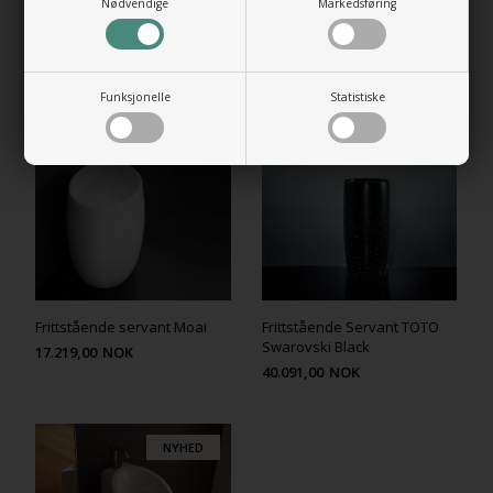
Nødvendige
Markedsføring
RELATEREDE PRODUKTER
Funksjonelle
Statistiske
NYHED
Frittstående servant Moai
Frittstående Servant TOTO
Swarovski Black
17.219,00
NOK
40.091,00
NOK
NYHED