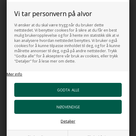
Farge:
Vi tar personvern på alvor
Hvit
Vi ønsker at du skal være trygg når du bruker dette
Design:
Marcello Ziliani
nettstedet. Vi benytter cookies for å sikre at du får en best
mulig brukeropplevelse og for å hente inn statistikk slik at vi
MADE IN ITALY
kan analysere hvordan nettstedet benyttes. Vi bruker også
cookies for å kunne tilpasse innholdet til deg, og for å kunne
målrette annonser til deg, også på andre nettsteder. Trykk
"Godta alle" for å akseptere vår bruk av cookies, eller trykk
"Detaljer" for å lese mer om dette.
HUSK OGSÅ DISSE
Mer info
Bunnventil Free Flow i i forkrommet
messing
+492,00 NOK
Gå til varen
Bunnventil Push i forkrommet messing
+602,00 NOK
Gå til varen
Detaljer