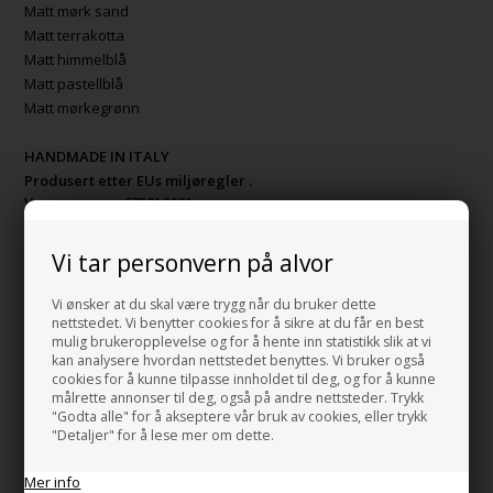
Matt mørk sand
Matt terrakotta
Matt himmelblå
Matt pastellblå
Matt mørkegrønn
HANDMADE IN ITALY
Produsert etter EUs miljøregler .
Varenummer:
675216601
Download manual
Vi tar personvern på alvor
Vi ønsker at du skal være trygg når du bruker dette
nettstedet. Vi benytter cookies for å sikre at du får en best
HUSK OGSÅ DISSE
mulig brukeropplevelse og for å hente inn statistikk slik at vi
kan analysere hvordan nettstedet benyttes. Vi bruker også
cookies for å kunne tilpasse innholdet til deg, og for å kunne
Bunnventil Free Flow AT i hvit
målrette annonser til deg, også på andre nettsteder. Trykk
porselen
"Godta alle" for å akseptere vår bruk av cookies, eller trykk
+847,00 NOK
"Detaljer" for å lese mer om dette.
Gå til varen
Mer info