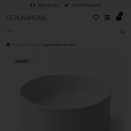
MADE IN ITALY
ETISK PRODUKSJON
0
Forside
»
Servant
»
Toppmontert Servant
NYHET