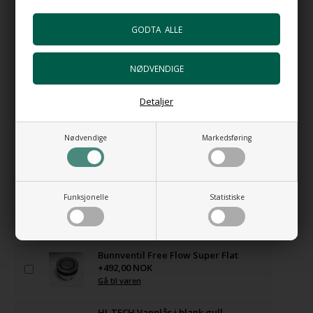
Bunnventil Push AT i vit porselen
+924,00 NOK
Gå til varen
Bunnventil Push i forkrommet
messing
+602,00 NOK
Gå til varen
Detaljer
Bunnventil Free Flow i i forkrommet
Nødvendige
Markedsføring
messing
+492,00 NOK
Gå til varen
HI-TECH Vannlås
Funksjonelle
Statistiske
+1.106,00 NOK
Gå til varen
Bunnventil Free Flow Super Flat
+492,00 NOK
Gå til varen
HI-TECH Vannlås i blank gull