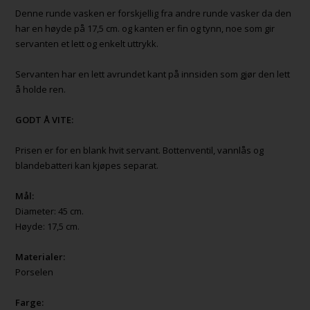
Denne runde vasken er forskjellig fra andre runde vasker da den
har en høyde på 17,5 cm. og kanten er fin og tynn, noe som gir
servanten et lett og enkelt uttrykk.
Servanten har en lett avrundet kant på innsiden som gjør den lett
å holde ren.
GODT Å VITE:
Prisen er for en blank hvit servant. Bottenventil, vannlås og
blandebatteri kan kjøpes separat.
Mål:
Diameter: 45 cm.
Høyde: 17,5 cm.
Materialer:
Porselen
Farge: