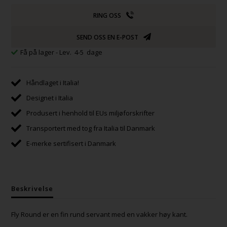
RING OSS
SEND OSS EN E-POST
Få på lager
- Lev. 4-5 dage
Håndlaget i Italia!
Designet i Italia
Produsert i henhold til EUs miljøforskrifter
Transportert med tog fra Italia til Danmark
E-merke sertifisert i Danmark
Beskrivelse
Fly Round er en fin rund servant med en vakker høy kant.