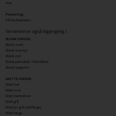
Hvit
Plassering:
På benkeplaten
Servanten er også tilgjengelig i:
BLANK FARGER:
Blank svart
Blank oransje
Blank rød
Blank petrolblå / Petrolblue
Blank sjøgrønn
MATTE FARGER:
Matt hvit
Matt rosa
Matt mørkebrun
Matt grå
Matt lys grå (settfarge)
Matt beige