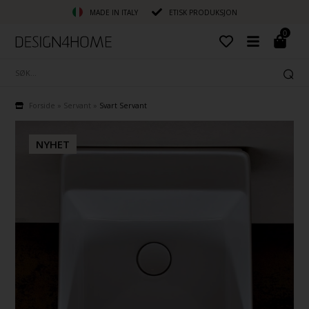
MADE IN ITALY
ETISK PRODUKSJON
0
Forside
»
Servant
»
Svart Servant
NYHET