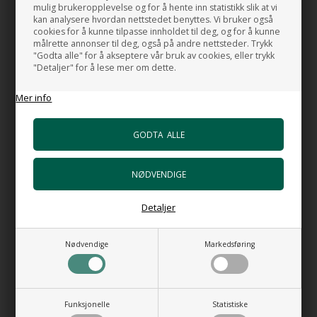
mulig brukeropplevelse og for å hente inn statistikk slik at vi
Servanten er produsert i henhold til EUs miljølovgivning
kan analysere hvordan nettstedet benyttes. Vi bruker også
cookies for å kunne tilpasse innholdet til deg, og for å kunne
Varenummer:
6876185473B
målrette annonser til deg, også på andre nettsteder. Trykk
"Godta alle" for å akseptere vår bruk av cookies, eller trykk
Download manual
"Detaljer" for å lese mer om dette.
Mer info
HUSK OGSÅ DISSE
Bunnventil Free Flow AT i Svart
porselen
+1.047,00 NOK
Gå til varen
Detaljer
Bunnventil Push AT i svart porselen
+1.155,00 NOK
Nødvendige
Markedsføring
Gå til varen
Monteringsbolter for servant
+106,00 NOK
Funksjonelle
Statistiske
Gå til varen