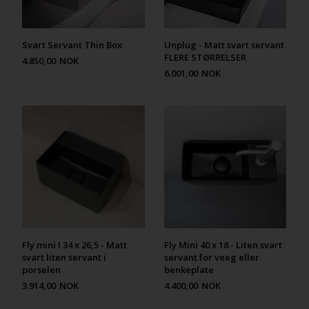
Svart Servant Thin Box
Unplug - Matt svart servant
FLERE STØRRELSER
4.850,00
NOK
6.001,00
NOK
Fly mini I 34 x 26,5 - Matt
Fly Mini 40 x 18 - Liten svart
svart liten servant i
servant for veeg eller
porselen
benkeplate
3.914,00
NOK
4.400,00
NOK