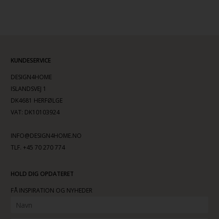
KUNDESERVICE
DESIGN4HOME
ISLANDSVEJ 1
DK4681 HERFØLGE
VAT: DK10103924
INFO@DESIGN4HOME.NO
TLF. +45 70 270 774
HOLD DIG OPDATERET
FÅ INSPIRATION OG NYHEDER