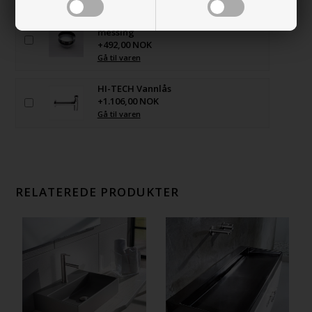
Bunnventil Free Flow i i forkrommet
messing
+492,00 NOK
Gå til varen
HI-TECH Vannlås
+1.106,00 NOK
Gå til varen
RELATEREDE PRODUKTER