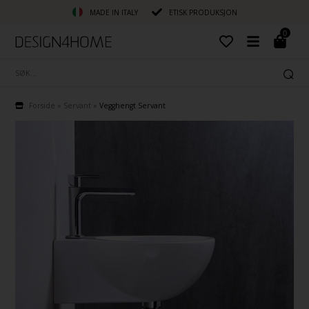
MADE IN ITALY
ETISK PRODUKSJON
0
Forside
»
Servant
»
Vegghengt Servant