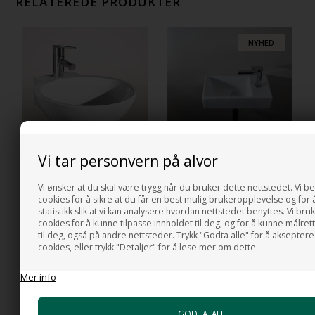
RELATEREDE PRODUKTER
NYHED
Vi tar personvern på alvor
Ciclo wall II 47 x 53 - Servant
Stratos H 45x26 - Liten
til vegg i hvitt porselen
servant i hvitt porselen
Vi ønsker at du skal være trygg når du bruker dette nettstedet. Vi be
5.107,00
NOK
2.282,00
NOK
cookies for å sikre at du får en best mulig brukeropplevelse og for 
statistikk slik at vi kan analysere hvordan nettstedet benyttes. Vi bru
cookies for å kunne tilpasse innholdet til deg, og for å kunne målre
til deg, også på andre nettsteder. Trykk "Godta alle" for å akseptere
cookies, eller trykk "Detaljer" for å lese mer om dette.
Mer info