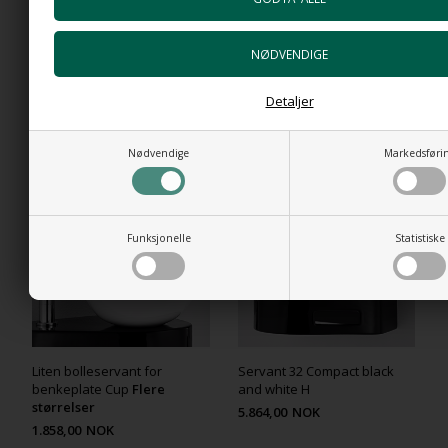
Ciclo Mini Wall - Liten servant
New Filo Liten servant 32 x
i porcelen til veggmontering
26,5
Detaljer
2.590,00
NOK
2.564,00
NOK
Nødvendige
Markedsføri
Funksjonelle
Statistiske
Liten bolleservant for
Servant 32 Compact black
benkeplate Cup
Flere
and white H
størrelser
5.864,00
NOK
1.858,00
NOK