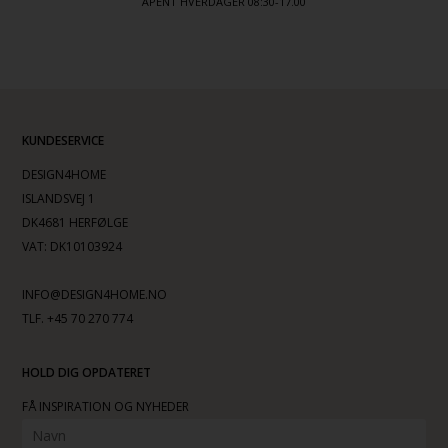
ÅPENT HVERDAGER 08:30-17.00
KUNDESERVICE
DESIGN4HOME
ISLANDSVEJ 1
DK4681 HERFØLGE
VAT: DK10103924
INFO@DESIGN4HOME.NO
TLF. +45 70 270 774
HOLD DIG OPDATERET
FÅ INSPIRATION OG NYHEDER