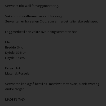
Servant Ciclo Wall for veggmontering.
Vaker rund skålformet servant for vegg.
Servanten er fra serien Ciclo, som er fra det italienske selskapet.
Legg merke til den vakre avrunding servanten har.
Mål:
Bredde: 34 cm
Dybde: 39,5 cm
Høyde: 15 cm.
Farge: Hvit
Material: Porselen
Servanten kan også bestilles i matt hvit, matt svart, blank svart og
andre farger
MADE IN ITALY