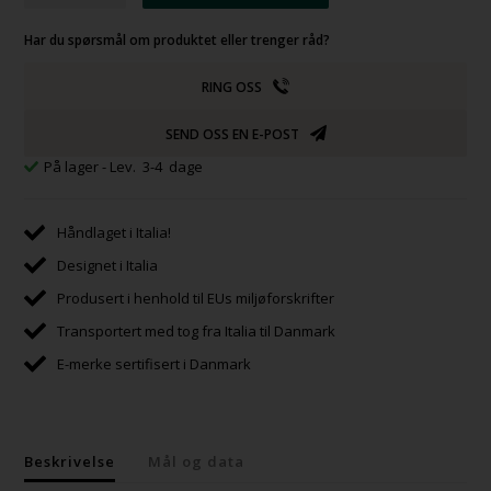
Har du spørsmål om produktet eller trenger råd?
RING OSS
SEND OSS EN E-POST
På lager
- Lev. 3-4 dage
Håndlaget i Italia!
Designet i Italia
Produsert i henhold til EUs miljøforskrifter
Transportert med tog fra Italia til Danmark
E-merke sertifisert i Danmark
Beskrivelse
Mål og data