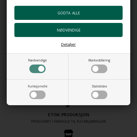
Merk: Det kan være en liten fargeforskjell i svart porselen fra
Brand til Brand.
Derfor anbefaler vi at du velger servant og bunnventil i porselen
fra samme Brand.
HandMade in Italy
Detaljer
Nødvendige
Markedsføring
MADE IN ITALY
Funksjonelle
Statistiske
PURE DESIGN - PURE QUALITY
ETISK PRODUKSJON
PRODUSERT I HENHOLD TIL EUS MILJØREGLER