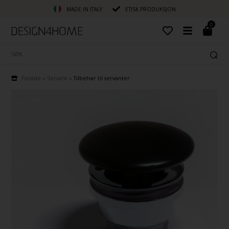
MADE IN ITALY
ETISK PRODUKSJON
0
Forside
»
Servant
»
Tilbehør til servanter