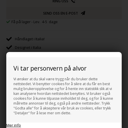
RING OSS
SEND OSS EN E-POST
Få på lager
- Lev. 4-5 dage
Håndlaget i Italia!
Designet i Italia
Produsert i henhold til EUs miljøforskrifter
Transportert med tog fra Italia til Danmark
Vi tar personvern på alvor
E-merke sertifisert i Danmark
Vi ønsker at du skal være trygg når du bruker dette
nettstedet. Vi benytter cookies for å sikre at du får en best
mulig brukeropplevelse og for å hente inn statistikk slik at vi
kan analysere hvordan nettstedet benyttes. Vi bruker også
cookies for å kunne tilpasse innholdet til deg, og for å kunne
Beskrivelse
Mål og data
målrette annonser til deg, også på andre nettsteder. Trykk
"Godta alle" for å akseptere vår bruk av cookies, eller trykk
"Detaljer" for å lese mer om dette.
Bunnnventil med svart porcelens topp med Free flow funksjonen
til servant .
Mer info