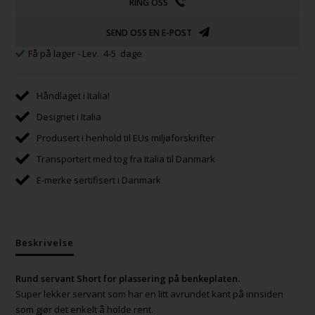
RING OSS
SEND OSS EN E-POST
Få på lager
- Lev. 4-5 dage
Håndlaget i Italia!
Designet i Italia
Produsert i henhold til EUs miljøforskrifter
Transportert med tog fra Italia til Danmark
E-merke sertifisert i Danmark
Beskrivelse
Rund servant Short for plassering på benkeplaten.
Super lekker servant som har en litt avrundet kant på innsiden
som gjør det enkelt å holde rent.