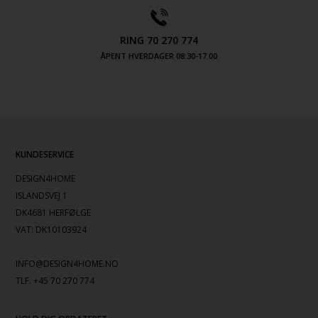
RING 70 270 774
ÅPENT HVERDAGER 08:30-17.00
KUNDESERVICE
DESIGN4HOME
ISLANDSVEJ 1
DK4681 HERFØLGE
VAT: DK10103924
INFO@DESIGN4HOME.NO
TLF. +45 70 270 774