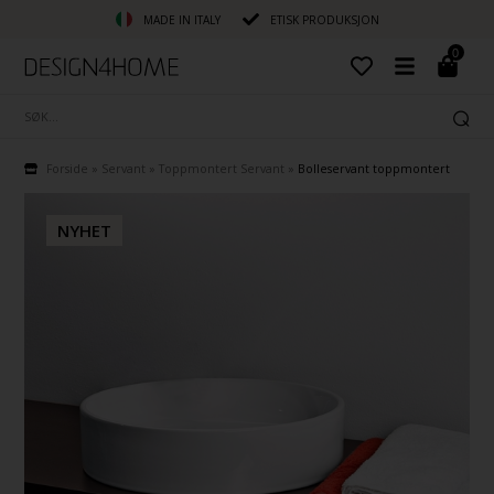
MADE IN ITALY
ETISK PRODUKSJON
0
Forside
»
Servant
»
Toppmontert Servant
»
Bolleservant toppmontert
NYHET