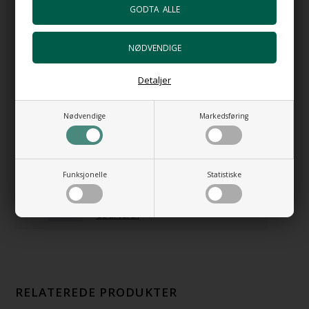
messing
+602,00 NOK
Gå til varen
HI-TECH Vannlås
+1.106,00 NOK
Detaljer
Gå til varen
Nødvendige
Markedsføring
Bunnventil Free Flow i i forkrommet
messing
+492,00 NOK
Gå til varen
Funksjonelle
Statistiske
Bunnventil Push AT i vit porselen
+924,00 NOK
Gå til varen
RELATEREDE PRODUKTER