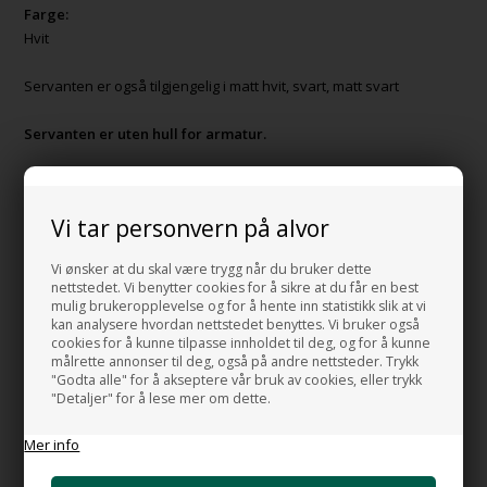
Farge:
Hvit
Servanten er også tilgjengelig i matt hvit, svart, matt svart
Servanten er uten hull for armatur.
Prisen gjelder kun for servanten.
Vi tar personvern på alvor
MADE IN ITALY
Produsert etter EUs miljøregler .
Vi ønsker at du skal være trygg når du bruker dette
nettstedet. Vi benytter cookies for å sikre at du får en best
Varenummer:
67521641
mulig brukeropplevelse og for å hente inn statistikk slik at vi
kan analysere hvordan nettstedet benyttes. Vi bruker også
Download manual
cookies for å kunne tilpasse innholdet til deg, og for å kunne
målrette annonser til deg, også på andre nettsteder. Trykk
"Godta alle" for å akseptere vår bruk av cookies, eller trykk
"Detaljer" for å lese mer om dette.
HUSK OGSÅ DISSE
Mer info
Bunnventil Push i forkrommet