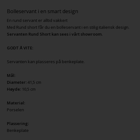
Bolleservant i en smart design
En rund servant er alltid vakkert
Med Rund short får du en bolleservant i en stilig italiensk design.
Servanten Rund Short kan sees i vårt showroom.
GODT Å VITE:
Servanten kan plasseres på benkeplate.
Mål:
Diameter:
41,5 cm
Høyde:
10,5 cm
Material:
Porselen
Plassering:
Benkeplate