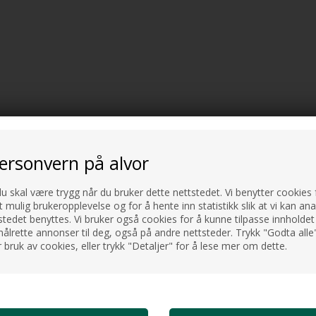
ive badekar designet i 4
personvern på alvor
du skal være trygg når du bruker dette nettstedet. Vi benytter cookies f
ående design med særlig fokus
t mulig brukeropplevelse og for å hente inn statistikk slik at vi kan an
tedet benyttes. Vi bruker også cookies for å kunne tilpasse innholdet 
ålrette annonser til deg, også på andre nettsteder. Trykk "Godta alle"
rygg, nakke, hode og armer slik
 bruk av cookies, eller trykk "Detaljer" for å lese mer om dette.
LANDINGSBATTERI