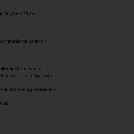
r deg hele 25 års
rt frittstående badekar?
alkstein) blandet med
et den vakre naturlige hvite
med steinen og se videoen
ycast