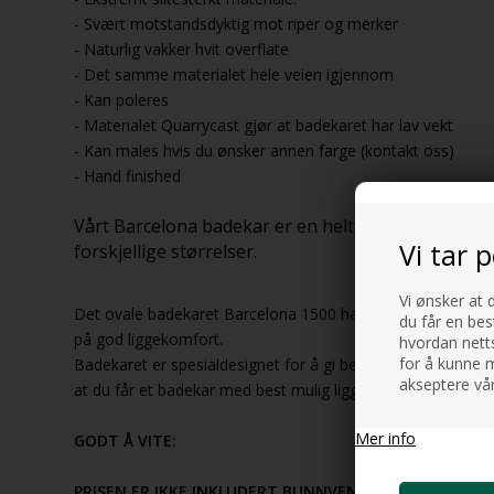
- Svært motstandsdyktig mot riper og merker
- Naturlig vakker hvit overflate
- Det samme materialet hele veien igjennom
- Kan poleres
- Materialet Quarrycast gjør at badekaret har lav vekt
- Kan males hvis du ønsker annen farge (kontakt oss)
- Hand finished
Vårt Barcelona badekar er en helt ny serie eksklus
Vi tar 
forskjellige størrelser.
Vi ønsker at 
Det ovale badekaret Barcelona 1500 har et vakkert frittst
du får en bes
på god liggekomfort.
hvordan netts
for å kunne m
Badekaret er spesialdesignet for å gi best mulig støtte til 
akseptere vår
at du får et badekar med best mulig liggekomfort.
Mer info
GODT Å VITE:
PRISEN ER IKKE INKLUDERT BUNNVENTIL, AVLØP OG B