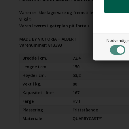
Varen er ikke lagervare og fremstilles til hver kunde (
vilkår).
Varen leveres i gateplan på fortau.
MADE BY VICTORIA + ALBERT
Nødvendige
Varenummer:
813393
Bredde i cm.
72,4
Lengde i cm.
150
Høyde i cm.
53,2
Vekt i kg.
80
Kapasitet i liter
167
Farge
Hvit
Plassering
Frittstående
Materiale
QUARRYCAST™