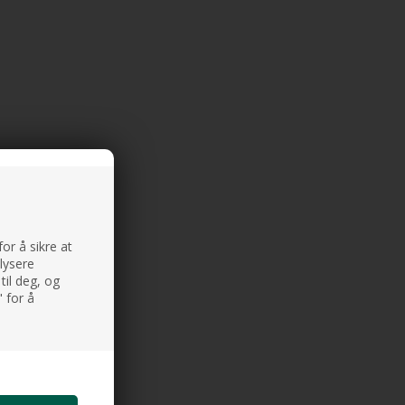
or å sikre at
alysere
til deg, og
 for å