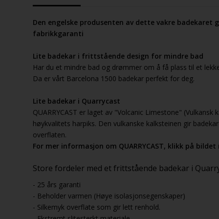
Den engelske produsenten av dette vakre badekaret gi
fabrikkgaranti
Lite badekar i frittstående design for mindre bad
Har du et mindre bad og drømmer om å få plass til et lekke
Da er vårt Barcelona 1500 badekar perfekt for deg.
Lite badekar i Quarrycast
QUARRYCAST er laget av "Volcanic Limestone" (Vulkansk k
høykvalitets harpiks. Den vulkanske kalksteinen gir badekar
overflaten.
For mer informasjon om QUARRYCAST, klikk på bildet 
Store fordeler med et frittstående badekar i Quarr
- 25 års garanti
- Beholder varmen (Høye isolasjonsegenskaper)
- Silkemyk overflate som gir lett renhold.
- Ekstremt slitesterkt materiale.