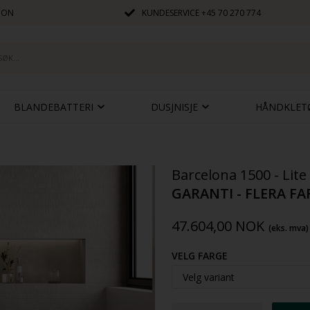
JON
KUNDESERVICE
+45 70 270 774
BLANDEBATTERI
DUSJNISJE
HÅNDKLET
Barcelona 1500 - Li
GARANTI - FLERA F
47.604,00
NOK
(eks. mva)
VELG FARGE