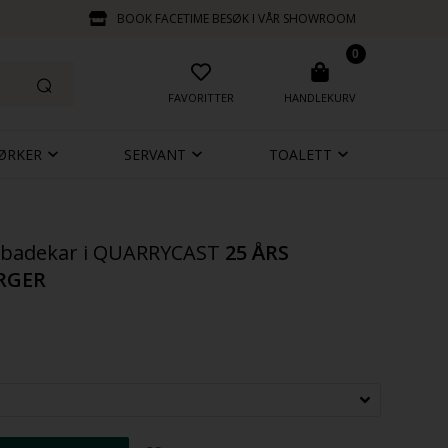
BOOK FACETIME BESØK I VÅR SHOWROOM
0
FAVORITTER
HANDLEKURV
ØRKER
SERVANT
TOALETT
te badekar i QUARRYCAST
25 ÅRS
ARGER