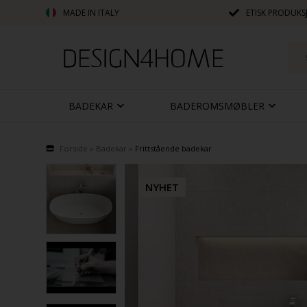
MADE IN ITALY
ETISK PRODUKS
BADEKAR
BADEROMSMØBLER
Forside
»
Badekar
»
Frittstående badekar
NYHET