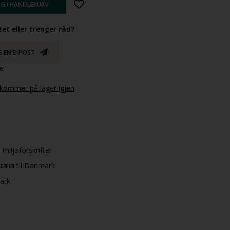
et eller trenger råd?
S EN E-POST
ge
 kommer på lager igjen
 miljøforskrifter
talia til Danmark
mark