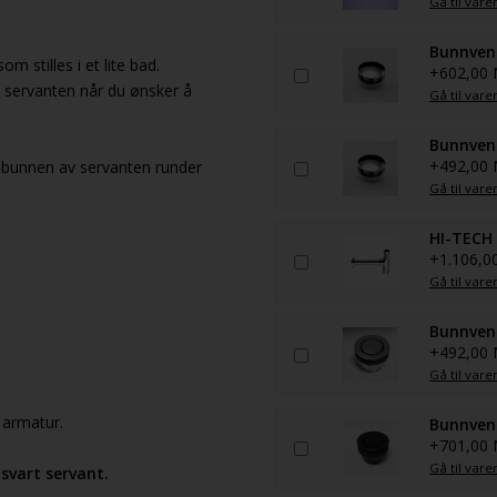
Gå til vare
Bunnvent
 stilles i et lite bad.
+602,00
i servanten når du ønsker å
Gå til vare
Bunnvent
+492,00
 i bunnen av servanten runder
Gå til vare
HI-TECH
+1.106,0
Gå til vare
Bunnvent
+492,00
Gå til vare
 armatur.
Bunnvent
+701,00
Gå til vare
svart servant.