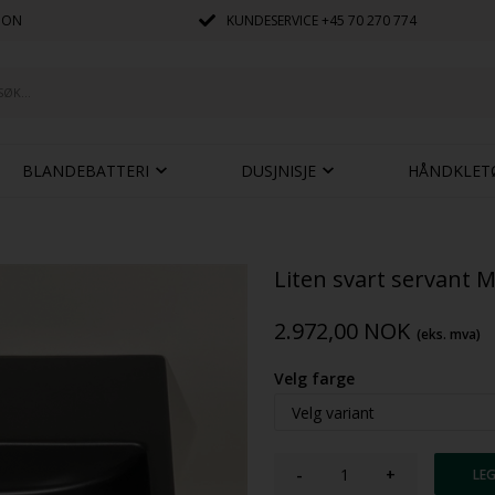
JON
KUNDESERVICE
+45 70 270 774
BLANDEBATTERI
DUSJNISJE
HÅNDKLET
Liten svart servant M
2.972,00
NOK
(eks. mva)
Velg farge
-
+