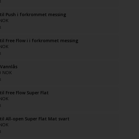
n
il Push i forkrommet messing
 NOK
n
il Free Flow i i forkrommet messing
 NOK
n
 Vannlås
0 NOK
n
il Free Flow Super Flat
 NOK
n
il All-open Super Flat Mat svart
 NOK
n