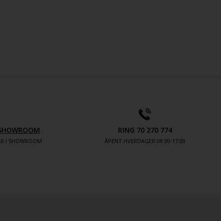
V SHOWROOM
RING 70 270 774
TER I SHOWROOM
ÅPENT HVERDAGER 08:30-17.00