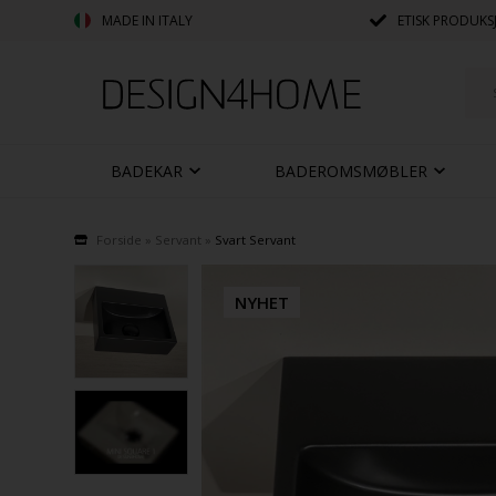
MADE IN ITALY
ETISK PRODUKS
BADEKAR
BADEROMSMØBLER
Forside
»
Servant
»
Svart Servant
NYHET