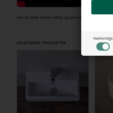
Hvis du fandt videoen nyttig og synes vi bør gjøre flere pro
Nødvendige
RELATEREDE PRODUKTER