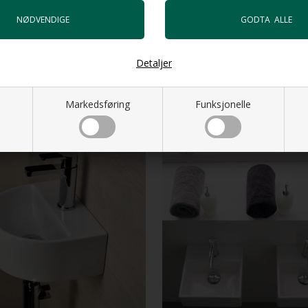
duct videoer så like videoen
Detaljer
Markedsføring
Funksjonelle