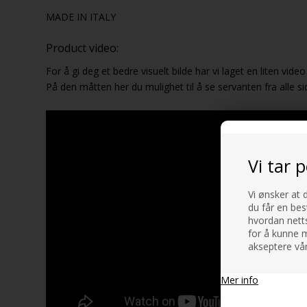
MADE IN ITALY
Product video:
For å gi deg et bedre visuelt bilde har vi laget en liten vide
På den måtten her du mulighet til å se servanten fra alle si
Vi tar 
Vi ønsker at 
du får en bes
hvordan netts
for å kunne m
akseptere vår
Mer info