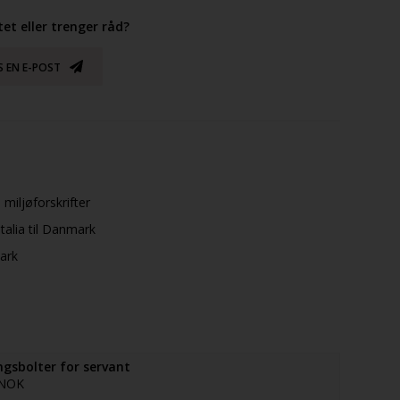
et eller trenger råd?
S EN E-POST
 miljøforskrifter
talia til Danmark
mark
gsbolter for servant
 NOK