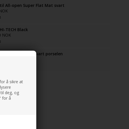
il All-open Super Flat Mat svart
 NOK
n
HI-TECH Black
0 NOK
n
il Free Flow AT i Svart porselen
0 NOK
n
or å sikre at
alysere
til deg, og
 for å